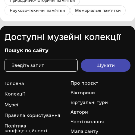
Природничо-історичні пам'ятки
Науково-технічні пам'ятки
Меморіальні пам'ятки
Доступні музейні колекції
Пошук по сайту
Про проєкт
Головна
Вікторини
Колекції
Віртуальні тури
Музеї
Автори
Правила користування
Часті питання
Політика
конфіденційності
Мапа сайту