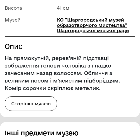
Висота
41 см
Музей
КО "Шаргородський музей
образотворчого мистецтва"
Шаргородської міської ради
Опис
На прямокутній, дерев’яній підставці
зображення голови чоловіка з гладко
зачесаним назад волоссям. Обличчя з
великим носом і м’ясистим підборіддям.
Комір сорочки скріплює метелик.
Сторінка музею
Інші предмети музею