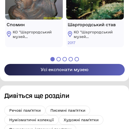
Спомин
Шаргородський став
КО "Шаргородський
КО "Шаргородський
музей
музей
образотворчого
образотворчого
2017
мистецтва"
мистецтва"
Шаргородської
Шаргородської
міської ради
міської ради
Усі експонати музею
Дивіться ще розділи
Речові пам'ятки
Писемні пам'ятки
Нумізматичні колекції
Художні пам'ятки