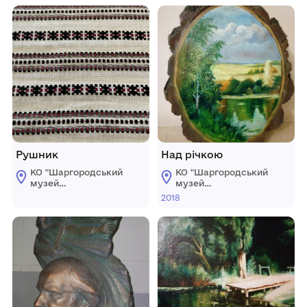
Рушник
Над річкою
КО "Шаргородський
КО "Шаргородський
музей
музей
образотворчого
образотворчого
2018
мистецтва"
мистецтва"
Шаргородської
Шаргородської
міської ради
міської ради