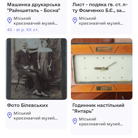
Машинка друкарська
Лист - подяка гв. ст. л-
"Райншеталь - Босна"
ту Фомченко Б.Є., за
оволодіння містом
Міський
Міський
Дойтч - Кроне и
краєзнавчий музей
краєзнавчий музей
Меркиш Фрідланд
Гайсинщини
Гайсинщини
40 - ві р. ХХ ст.
Фото Білєвських
Годинник настільний
"Янтарь"
Міський
краєзнавчий музей
Міський
Гайсинщини
краєзнавчий музей
Гайсинщини