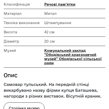
Класифікація
Речові пам'ятки
Матеріал
Метал
Техніка виконання
Штампування
Висота
42 см
Діаметр
20 см
Музей
Комунальний заклад
"Ободівський краєзнавчий
музей" Ободівської сільської
ради
Опис
Самовар тульський. На передній стінці
викарбувано назву фірми купця Баташева,
нагороди з різних виставок. Вісутній краник.
Сторінка музею