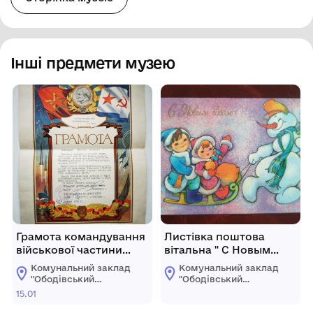
Інші предмети музею
Грамота командування
Листівка поштова
військової частини
вітальна " С Новым
№80905 Латуші
годом!". Видавництво
Комунальний заклад
Комунальний заклад
Тимофію Івановичу
МПФГ, Москва, 1991 рік.
"Ободівський
"Ободівський
краєзнавчий музей"
краєзнавчий музей"
15.01
Ободівської
Ободівської
сільської ради
сільської ради