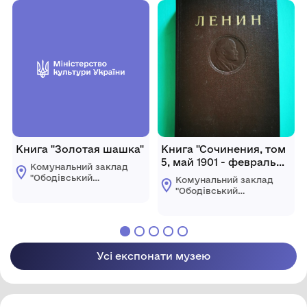
Книга "Золотая шашка"
Книга "Сочинения, том
5, май 1901 - февраль
Комунальний заклад
1902". Видання
"Ободівський
Комунальний заклад
четверте. Видано
краєзнавчий музей"
"Ободівський
Ободівської
Державним
краєзнавчий музей"
сільської ради
Ободівської
видавництвом
сільської ради
політичної літератури,
1951 рік.
Усі експонати музею