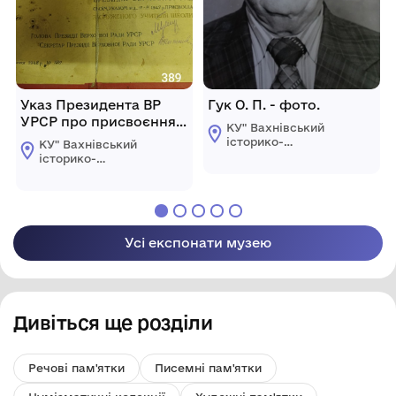
Указ Президента ВР
Гук О. П. - фото.
УРСР про присвоєння
КУ" Вахнівський
Панасевич О.Г. звання
історико-
КУ" Вахнівський
заслужений учитель
краєзнавчий музей
історико-
Турбівської
1948р. №120
краєзнавчий музей
селищної ради"
Турбівської
селищної ради"
Усі експонати музею
Дивіться ще розділи
Речові пам'ятки
Писемні пам'ятки