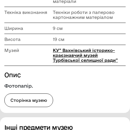
матеріали
Техніка виконання
Техніки роботи з паперово
картонажним матеріалом
Ширина
9 см
Висота
19 см
Музей
КУ" Вахнівський історико-
краєзнавчий музей
Турбівської селищної ради"
Опис
Фотопапір.
Сторінка музею
Інші предмети музею