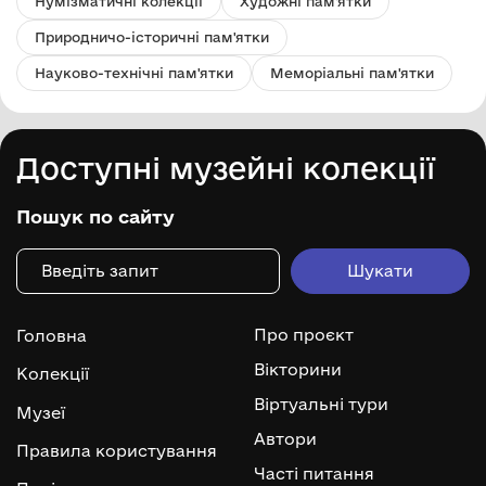
Нумізматичні колекції
Художні пам'ятки
Природничо-історичні пам'ятки
Науково-технічні пам'ятки
Меморіальні пам'ятки
Доступні музейні колекції
Пошук по сайту
Про проєкт
Головна
Вікторини
Колекції
Віртуальні тури
Музеї
Автори
Правила користування
Часті питання