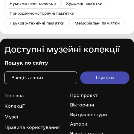
Нумізматичні колекції
Художні пам'ятки
Природничо-історичні пам'ятки
Науково-технічні пам'ятки
Меморіальні пам'ятки
Доступні музейні колекції
Пошук по сайту
Про проєкт
Головна
Вікторини
Колекції
Віртуальні тури
Музеї
Автори
Правила користування
Часті питання