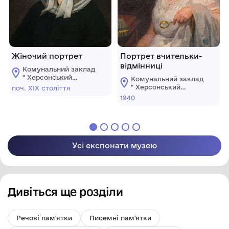
Жіночий портрет
Портрет вчительки-
відмінниці
Комунальний заклад
" Херсонський
Комунальний заклад
обласний художній
" Херсонський
поч. ХІХ століття
музей ім.
обласний художній
1940
О.О.Шовкуненка"
музей ім.
ХОР
О.О.Шовкуненка"
ХОР
Усі експонати музею
Дивіться ще розділи
Речові пам'ятки
Писемні пам'ятки