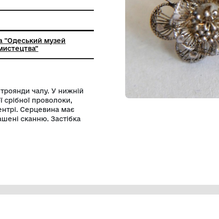
и
ьна установа "Одеський музей
о і східного мистецтва"
ної квітки – троянди чалу. У нижній
сток з витої срібної проволоки,
пайеткою в центрі. Серцевина має
чинки прикрашені сканню. Застібка
а кінці.