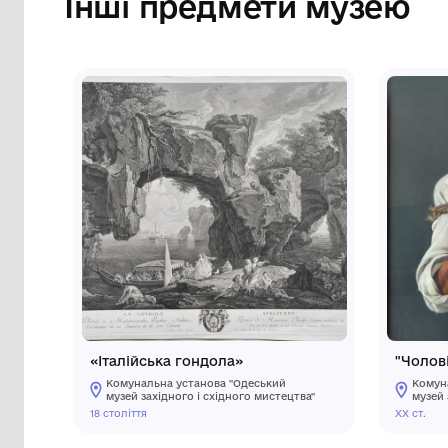
Сторінка музею
Інші предмети му