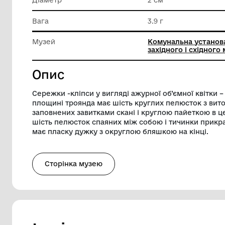
Класифікація
Прикрас
Матеріал
Срібло
Діаметр
2 см
Вага
3.9 г
Музей
Комунал
західног
Опис
Сережки -кліпси у вигляді ажурної об’єм
площині троянда має шість круглих пелю
заповнених завитками скані і круглою 
шість пелюсток спаяних між собою і ти
має пласку дужку з округлою бляшкою н