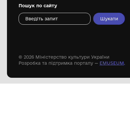
Дивіться ще розді
Речові пам'ятки
Писемні пам'ятки
Меморіальні пам'ятки
Доступні
музейні колекції