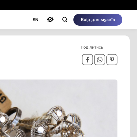
ому режимі
ри
Автори
Блог
EN
 КВІТКИ