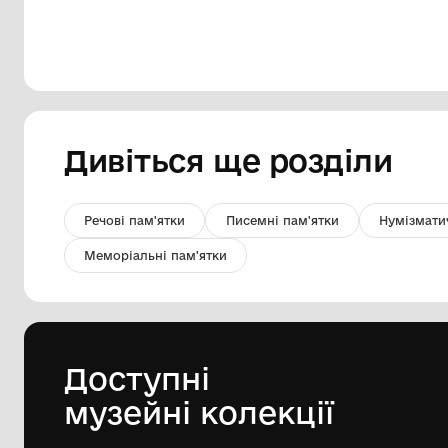
«Італійська гондола»
Комунальна установа "Одеський
музей західного і східного мистецтва"
18 століття