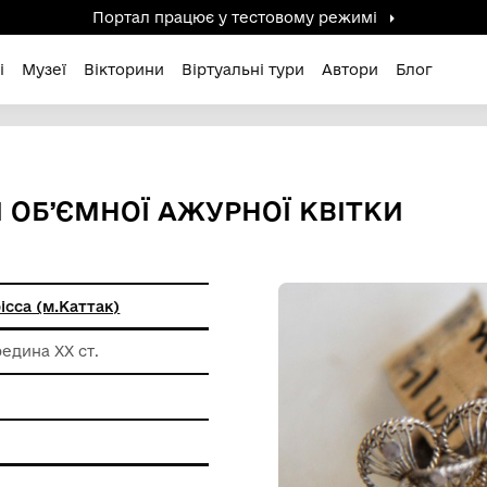
Портал працює у тестов
дені / Зниклі
Музеї
Вікторини
Віртуальні ту
ИГЛЯДІ ОБ’ЄМНОЇ АЖУРНОЇ
ня штату Орісса (м.Каттак)
оловина-середина ХХ ст.