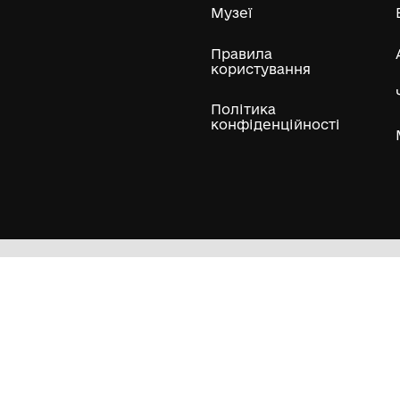
ли
Нумізматичні колекції
Художні пам'ятки
Гол
Кол