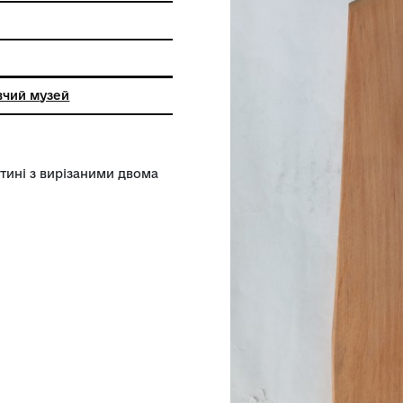
ий краєзнавчий музей
верхній частині з вирізаними двома