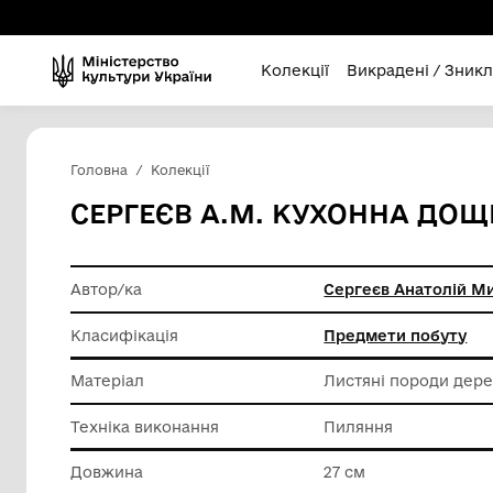
Колекції
Викра
Головна
Колекції
СЕРГЕЄВ А.М. КУХОН
Автор/ка
Сергеєв
Класифікація
Предмет
Матеріал
Листяні