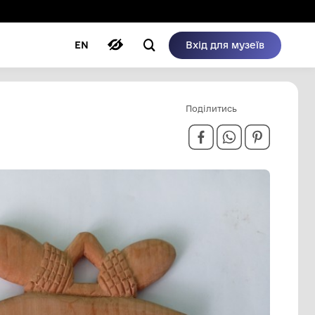
ому режимі
ри
Автори
Блог
EN