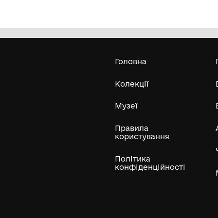
Мотовило
К
Шишацький краєзнавчий музей
ХХ ст.
Усі експонати м
ли
Нумізматичні колекції
Художні пам'ятки