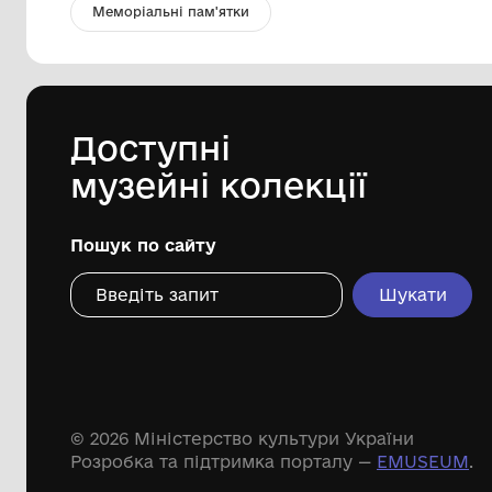
Дерев'яна лопата для випічки
Шишацький краєзнавчий музей
ХХ ст.
Дивіться ще розді
Речові пам'ятки
Писемні пам'ятки