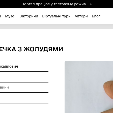
Портал працює у тестов
дені / Зниклі
Музеї
Вікторини
Віртуальні ту
НА ДОЩЕЧКА З ЖОЛУДЯМИ
 Анатолій Михайлович
и побуту
 породи деревини