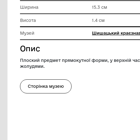
Техніка виконання
Пиляння
Довжина
27 см
Ширина
15.3 см
Висота
1.4 см
Музей
Шишацьк
Опис
Плоский предмет прямокутної форми, у 
жолудями.