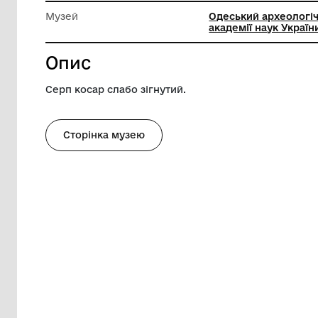
Довжина
18.2 см
Ширина
4 см
Музей
Одеськи
академії
Опис
Серп косар слабо зігнутий.
Сторінка музею