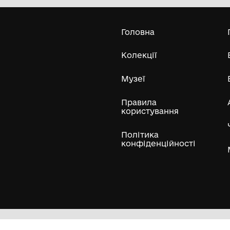
Одеський археологічний музей
Національної академії наук України
Усі експонати м
ли
Нумізматичні колекції
Художні пам'ятки