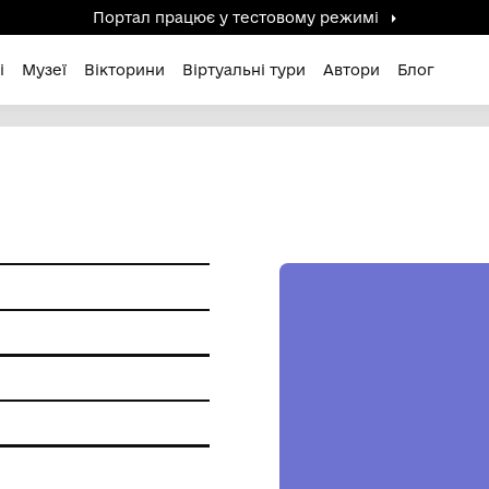
Портал працює у тестов
дені / Зниклі
Музеї
Вікторини
Віртуальні ту
ам'ятки