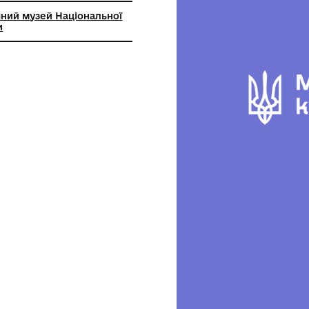
й археологічний музей Національної
 наук України