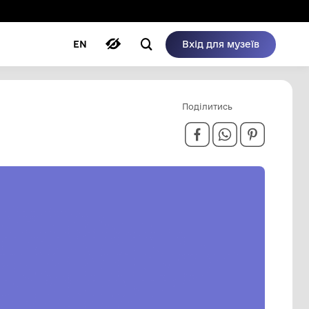
ому режимі
ри
Автори
Блог
EN