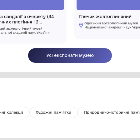
Підошва сандалії з очерету (34
Г
поперечних плетіння і 2
поздовжніх)