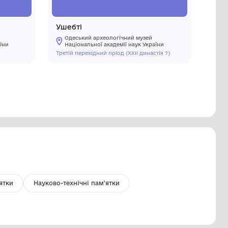
лечик жовтоглиняний
Ушебті
Одеський археологічний музей
Одеський
Національної академії наук України
Національ