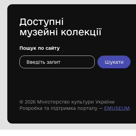
Дивіться ще розді
Речові пам'ятки
Писемні пам'ятки
Меморіальні пам'ятки