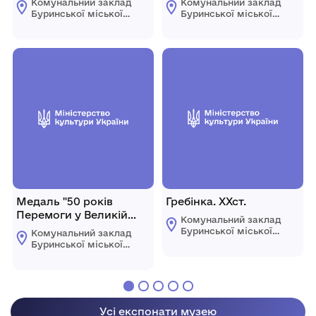
Комунальний заклад
Комунальний заклад
Буринської міської
Буринської міської
ради "Буринський
ради "Буринський
краєзнавчий музей
краєзнавчий музей
імені Павла Попова"
імені Павла Попова"
Медаль "50 років
Гребінка. ХХст.
Перемоги у Великій
Комунальний заклад
Вітчизняній війні", 1995
Буринської міської
Комунальний заклад
рік
ради "Буринський
Буринської міської
краєзнавчий музей
ради "Буринський
імені Павла Попова"
краєзнавчий музей
імені Павла Попова"
Усі експонати музею