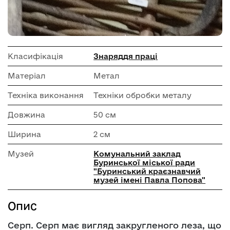
Класифікація
Знаряддя праці
Матеріал
Метал
Техніка виконання
Техніки обробки металу
Довжина
50 см
Ширина
2 см
Музей
Комунальний заклад
Буринської міської ради
"Буринський краєзнавчий
музей імені Павла Попова"
Опис
Серп. Серп має вигляд закругленого леза, що