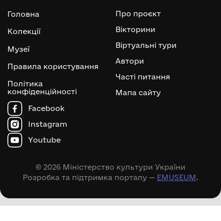
Про проєкт
Головна
Вікторини
Колекції
Віртуальні тури
Музеї
Автори
Правила користування
Часті питання
Політика
конфіденційності
Мапа сайту
Facebook
Instagram
Youtube
© 2026 Міністерство культури України
Розробка та підтримка порталу —
EMUSEUM
.