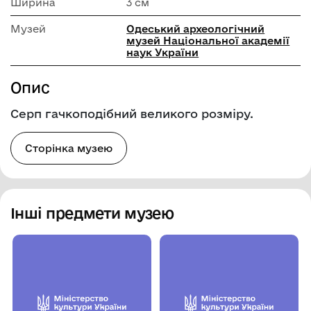
Ширина
3 см
Музей
Одеський археологічний
музей Національної академії
наук України
Опис
Серп гачкоподібний великого розміру.
Сторінка музею
Інші предмети музею