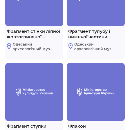
Фрагмент стінки ліпної
Фрагмент тулубу і
жовтоглиняної
нижньої частини
посудини
антропоморфної
Одеський
Одеський
глиняної статуетки.
археологічний музей
археологічний музей
Національної
Національної
академії наук
академії наук
України
України
Фрагмент ступки
Флакон