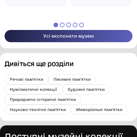
Білопілля"
Білопілля"
Усі експонати музею
Дивіться ще розділи
Речові пам'ятки
Писемні пам'ятки
Нумізматичні колекції
Художні пам'ятки
Природничо-історичні пам'ятки
Науково-технічні пам'ятки
Меморіальні пам'ятки
Доступні музейні колекції