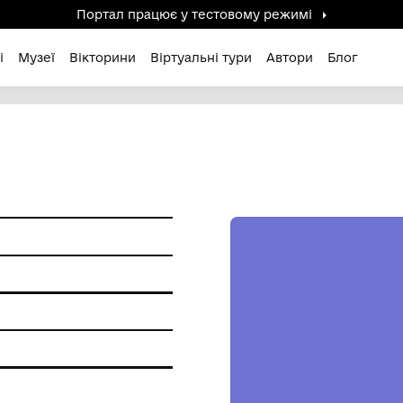
Портал працює у тестов
дені / Зниклі
Музеї
Вікторини
Віртуальні ту
 вишивка
ння