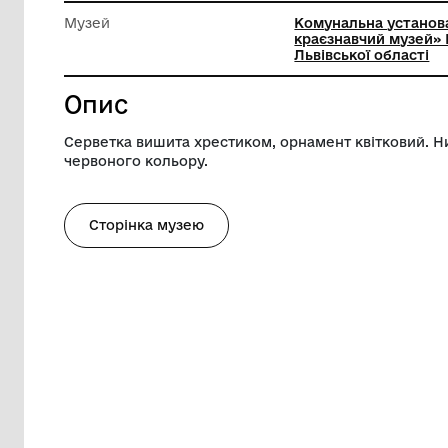
Ширина
57 см
Висота
54 см
Музей
Комунал
краєзнав
Львівськ
Опис
Серветка вишита хрестиком, орнамент к
червоного кольору.
Сторінка музею