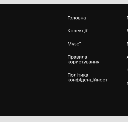
Городоцької міської ради Львівської
області
Усі експонати м
ли
Нумізматичні колекції
Художні пам'ятки