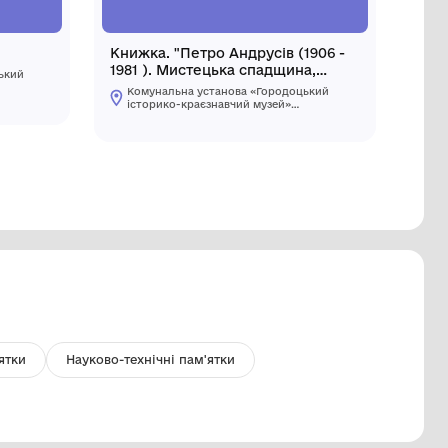
одушка вишита велика
Книжка. "
1981 ). М
Комунальна установа «Городоцький
публікаці
історико-краєзнавчий музей»