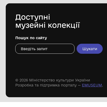
Городоцької міської ради Львівської
області
Дивіться ще розді
Речові пам'ятки
Писемні пам'ятки
Меморіальні пам'ятки