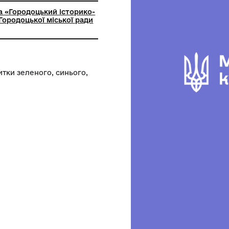
ьна установа «Городоцький історико-
чий музей» Городоцької міської ради
ої області
вітковий. Нитки зеленого, синього,