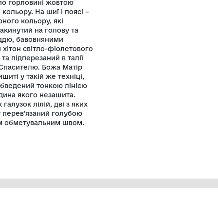
 усіх сторін від нього світять
р кистей рук, обличчя та шия
и одягу, які відрізняють одну деталь
чорного кольору. Волосся та борода
ами коричневого та домішками
ору, окреслені нитками чорного
го кольору. Навколо голови – круглий
о кольору, виконаний стебловим швом,
ягнутий у гіматій світло-фіолетового
 обрамлений по горловині жовтою
сом жовтого кольору. На шиї і поясі –
 нитками чорного кольору, які
 у мафорій, накинутий на голову та
 вишитий гладдю, бавовняними
м видніється хітон світло-фіолетового
а горловині та підперезаний в талії
 аналогічне Спасителю. Божа Матір
 обличчя вишиті у такій же техніці,
руглий німб, обведений тонкою лінією