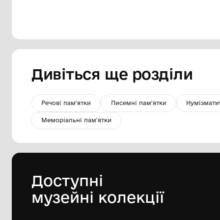
кільце cкроневе
Комунальний заклад Львівської
обласної ради "Львівський
історичний музей"
Кін. ХІ-ХІІ ст.