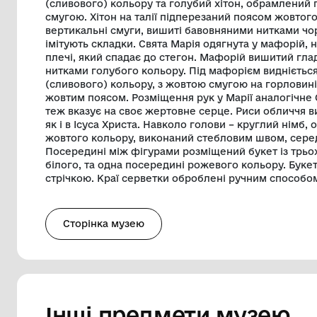
полум’я. Серце пронизане кинджалом та з
промінці, вишиті жовтими нитками. Колі
незашиті. Силует Ісуса Христа та частин
від іншої вишиті бавовняними нитками 
Ісуса Христа вишиті бавовняними нитк
чорного кольорів. Сам лик білого коль
кольору очі, брови, ніс та губи рожево
німб, обведений тонкою лінією жовтог
середина якого незашита. Спаситель од
(сливового) кольору та голубий хітон,
смугою. Хітон на талії підперезаний поя
вертикальні смуги, вишиті бавовняними
імітують складки. Свята Марія одягнута
плечі, який спадає до стегон. Мафорій
нитками голубого кольору. Під мафоріє
(сливового) кольору, з жовтою смугою н
жовтим поясом. Розміщення рук у Марії
теж вказує на своє жертовне серце. Риси
як і в Ісуса Христа. Навколо голови – к