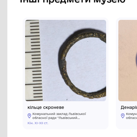
жовтого кольору, виконаний стебловим
Посередині між фігурами розміщений буке
білого, та одна посередині рожевого к
стрічкою. Краї серветки оброблені ру
Сторінка музею
Інші предмети му