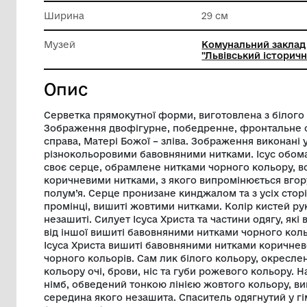
Техніка виконання
Техніки 
Довжина
18 см
Ширина
29 см
Музей
Комуналь
"Львівсь
Опис
Серветка прямокутної форми, виготовл
Зображення двофігурне, победренне, фр
справа, Матері Божої – зліва. Зображенн
різнокольоровими бавовняними нитками.
своє серце, обрамлене нитками чорног
коричневими нитками, з якого випромі