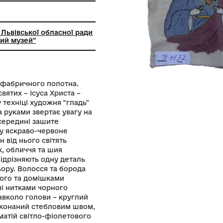
ткацтва та шиття
ний заклад Львівської обласної ради
кий історичний музей"
ена з білого фабричного полотна.
онтальне святих – Ісуса Христа –
я виконані у техніці художня "гладь"
 Ісус обома руками звертає увагу на
о кольору, всередині зашите
нюється вгору яскраво-червоне