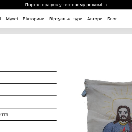
Портал працює у тестов
дені / Зниклі
Музеї
Вікторини
Віртуальні ту
ам'ятки
ь