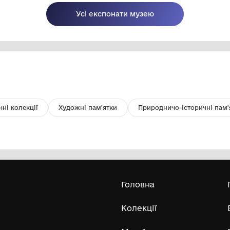
Денарій Антоніна Пія
Ф
т
Комунальний заклад Львівської
обласної ради "Львівський
історичний музей"
V-I