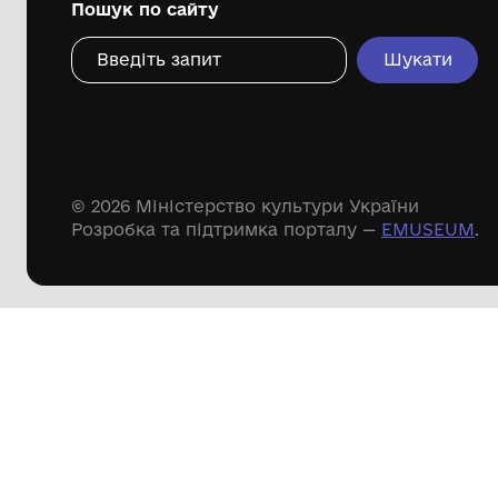
Дивіться ще розді
Речові пам'ятки
Писемні пам'ятки
Меморіальні пам'ятки