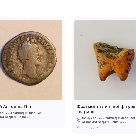
 швом, середина якого незашита.
т із трьох галузок лілій, дві з яких
ольору. Букет перев’язаний голубою
чним способом обметувальним швом.
зею