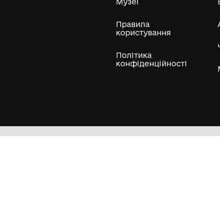
Усі експонати м
ли
Нумізматичні колекції
Художні пам'ятки