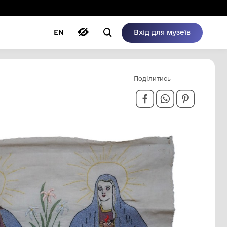
ому режимі
ри
Автори
Блог
EN