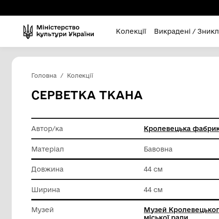
Колекції
Викра
Головна
Колекції
СЕРВЕТКА ТКАНА
Автор/ка
Кролеве
Матеріал
Бавовна
Довжина
44 см