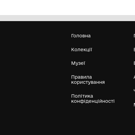
рушник тканий кролевецький
се
Музей Кролевецького ткацтва
Кролевецької міської ради
Усі експонати м
ли
Нумізматичні колекції
Художні пам'ятки