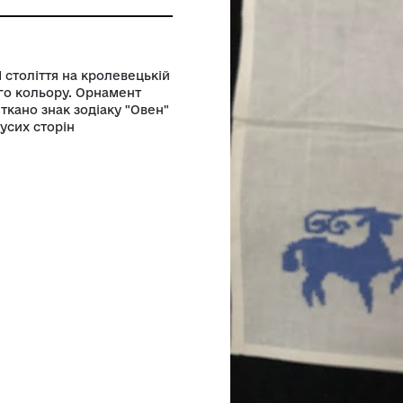
ролевецького ткацтва Кролевецької
ради
 початку ХХІ століття на кролевецькій
авовна білого кольору. Орнамент
вому куті виткано знак зодіаку "Овен"
й машинці з усих сторін