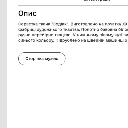
Ширина
44 см
Музей
Музей К
міської 
Опис
Серветка ткана "Зодіак". Виготовлено на
фабриці художнього ткацтва. Полотно б
ручне перебірне ткацтво. У нижньому лі
синього кольору. Підрублено на швейні
Сторінка музею