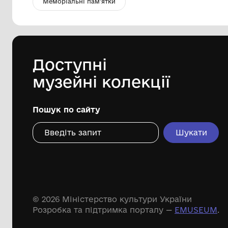
рушник тканий кролевецький
Музей Кролевецького ткацтва
Кролевецької міської ради
Дивіться ще розді
Речові пам'ятки
Писемні пам'ятки