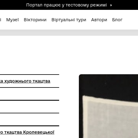
Портал працює у тестов
дені / Зниклі
Музеї
Вікторини
Віртуальні ту
цька фабрика художнього ткацтва