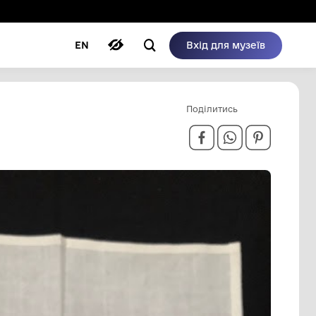
ому режимі
ри
Автори
Блог
EN