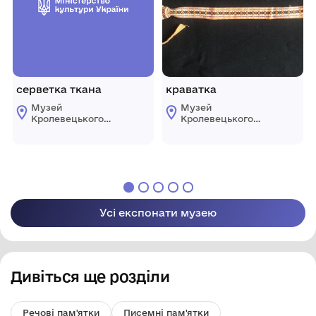
серветка ткана
краватка
Музей
Музей
Кролевецького
Кролевецького
ткацтва
ткацтва
Кролевецької
Кролевецької
міської ради
міської ради
Усі експонати музею
Дивіться ще розділи
Речові пам'ятки
Писемні пам'ятки