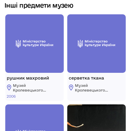
Інші предмети музею
рушник махровий
серветка ткана
Музей
Музей
Кролевецького
Кролевецького
ткацтва
ткацтва
2006
Кролевецької
Кролевецької
міської ради
міської ради