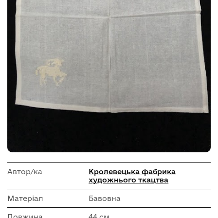
Автор/ка
Кролевецька фабрика
художнього ткацтва
Матеріал
Бавовна
Довжина
44 см