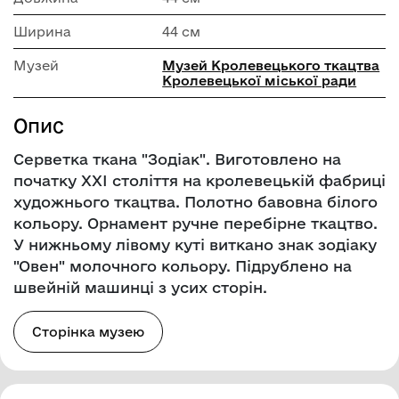
Ширина
44 см
Музей
Музей Кролевецького ткацтва
Кролевецької міської ради
Опис
Серветка ткана "Зодіак". Виготовлено на
початку ХХІ століття на кролевецькій фабриці
художнього ткацтва. Полотно бавовна білого
кольору. Орнамент ручне перебірне ткацтво.
У нижньому лівому куті виткано знак зодіаку
"Овен" молочного кольору. Підрублено на
швейній машинці з усих сторін.
Сторінка музею