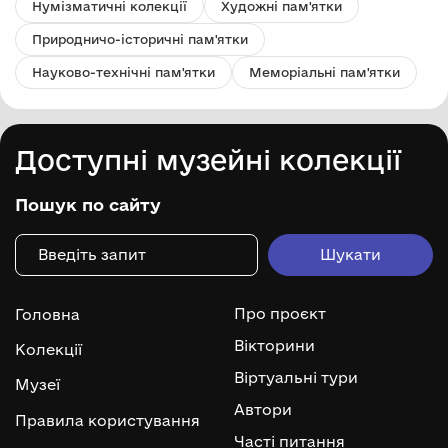
Нумізматичні колекції
Художні пам'ятки
Природничо-історичні пам'ятки
Науково-технічні пам'ятки
Меморіальні пам'ятки
Доступні музейні колекції
Пошук по сайту
Про проєкт
Головна
Вікторини
Колекції
Віртуальні тури
Музеї
Автори
Правила користування
Часті питання