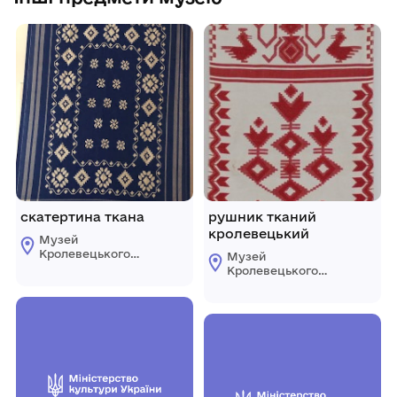
скатертина ткана
рушник тканий
кролевецький
Музей
Кролевецького
Музей
ткацтва
Кролевецького
Кролевецької
ткацтва
міської ради
Кролевецької
міської ради