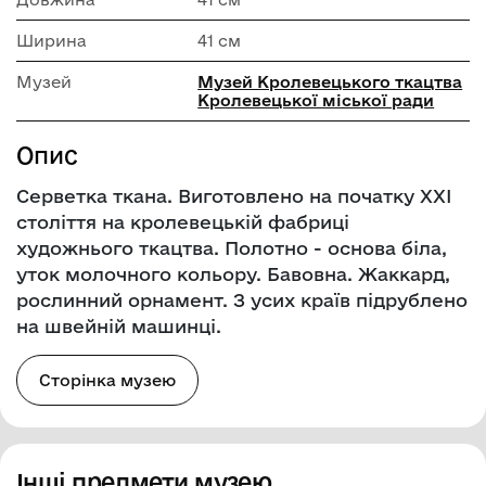
Ширина
41 см
Музей
Музей Кролевецького ткацтва
Кролевецької міської ради
Опис
Серветка ткана. Виготовлено на початку ХХІ
століття на кролевецькій фабриці
художнього ткацтва. Полотно - основа біла,
уток молочного кольору. Бавовна. Жаккард,
рослинний орнамент. З усих країв підрублено
на швейній машинці.
Сторінка музею
Інші предмети музею