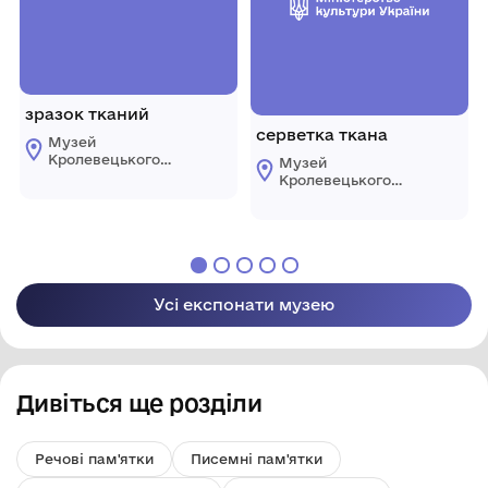
зразок тканий
серветка ткана
Музей
Кролевецького
Музей
ткацтва
Кролевецького
Кролевецької
ткацтва
міської ради
Кролевецької
міської ради
Усі експонати музею
Дивіться ще розділи
Речові пам'ятки
Писемні пам'ятки