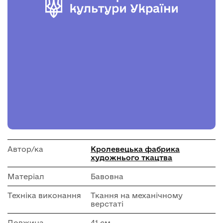
Автор/ка
Кролевецька фабрика
художнього ткацтва
Матеріал
Бавовна
Техніка виконання
Ткання на механічному
верстаті
Довжина
41 см