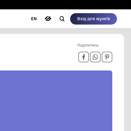
ому режимі
ри
Автори
Блог
EN