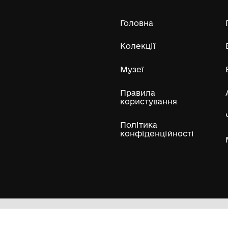
Усі експонати м
ли
Нумізматичні колекції
Художні пам'ятки