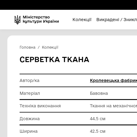
Колекції
Викра
Головна
Колекції
СЕРВЕТКА ТКАНА
Автор/ка
Кролеве
Матеріал
Бавовна
Техніка виконання
Ткання н