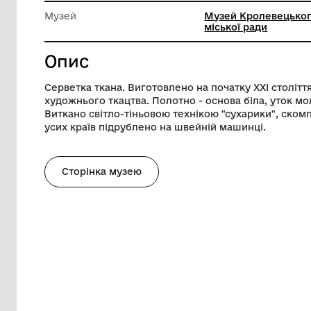
Довжина
44.5 см
Ширина
42.5 см
Музей
Музей К
міської 
Опис
Серветка ткана. Виготовлено на початку
художнього ткацтва. Полотно - основа б
Виткано світло-тіньовою технікою "суха
усих країв підрублено на швейній маши
Сторінка музею