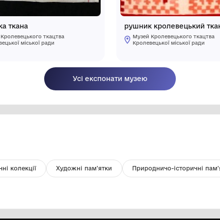
серветка ткана
р
Музей Кролевецького ткацтва
Кролевецької міської ради