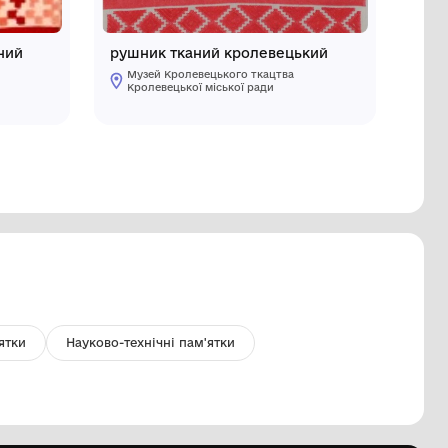
ушник кролевецький тканий
рушник т
Музей Кролевецького ткацтва
Музей Кр
Кролевецької міської ради
Кролевец