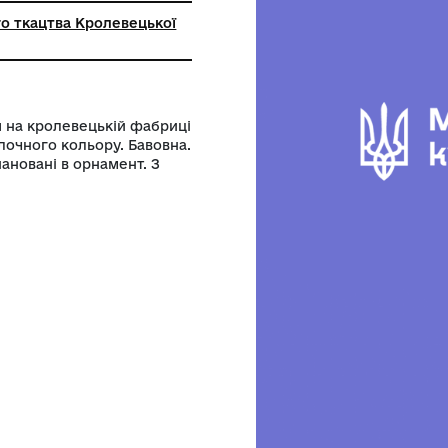
ролевецького ткацтва Кролевецької
ради
 ХХІ століття на кролевецькій фабриці
іла, уток молочного кольору. Бавовна.
рики", скомпановані в орнамент. З
нці.