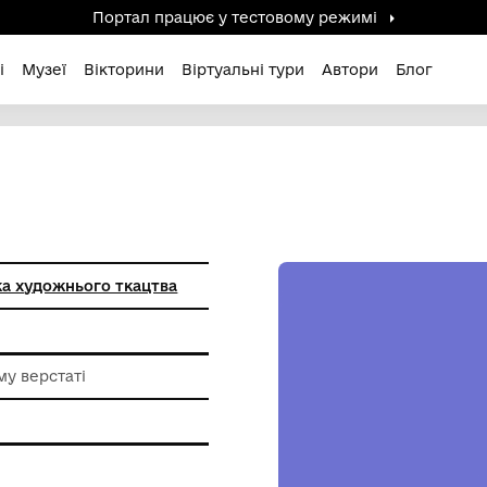
Портал працює у тестов
дені / Зниклі
Музеї
Вікторини
Віртуальні ту
цька фабрика художнього ткацтва
а механічному верстаті