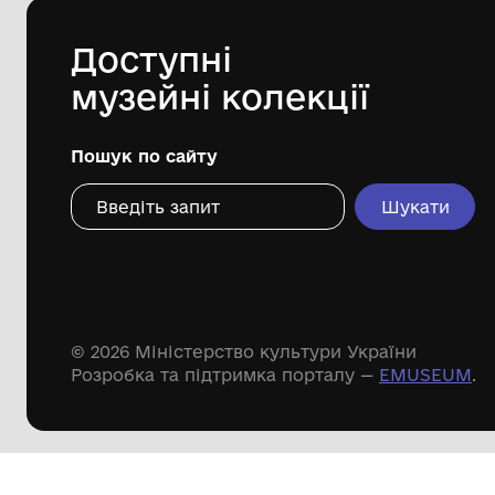
Дивіться ще розді
Речові пам'ятки
Писемні пам'ятки
Меморіальні пам'ятки