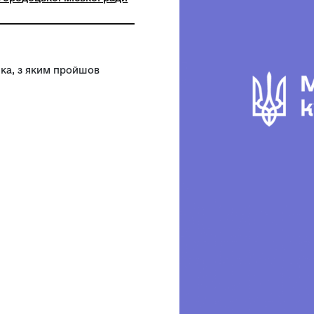
ьна установа «Городоцький історико-
чий музей» Городоцької міської ради
ої області
ира Ременяка, з яким пройшов
ності.