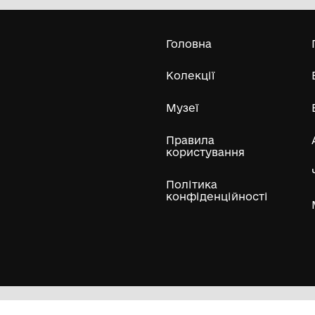
Комунальна установа «Городоцький
історико-краєзнавчий музей»
Городоцької міської ради Львівської
області
Усі експонати м
ли
Нумізматичні колекції
Художні пам'ятки