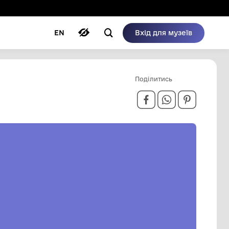
ому режимі
ри
Автори
Блог
EN