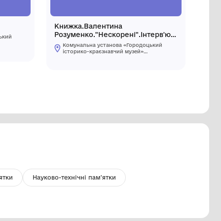
егла "KERAMI"
Книжка.
Розуменк
Комунальна установа «Городоцький
із Героя
історико-краєзнавчий музей»