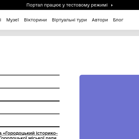
Портал працює у тестов
дені / Зниклі
Музеї
Вікторини
Віртуальні ту
ь
 плетення