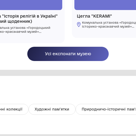
Книжка "Історія релігій в Україні"
Ц
(науковий щоденник)