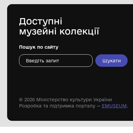
Комунальна установа «Городоцький
історико-краєзнавчий музей»
Городоцької міської ради Львівської
області
Дивіться ще розді
Речові пам'ятки
Писемні пам'ятки
Меморіальні пам'ятки