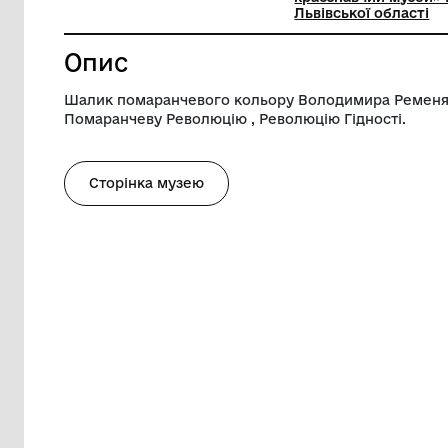
Довжина
114 см
Музей
Комунал
краєзнав
Львівськ
Опис
Шалик помаранчевого кольору Володим
Помаранчеву Революцію , Революцію Гід
Сторінка музею