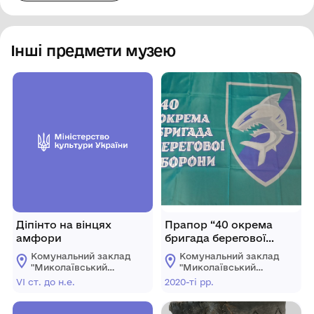
Інші предмети музею
Діпінто на вінцях
Прапор “40 окрема
амфори
бригада берегової
оборони”
Комунальний заклад
Комунальний заклад
"Миколаївський
"Миколаївський
обласний
обласний
VI ст. до н.е.
2020-ті рр.
краєзнавчий музей"
краєзнавчий музей"