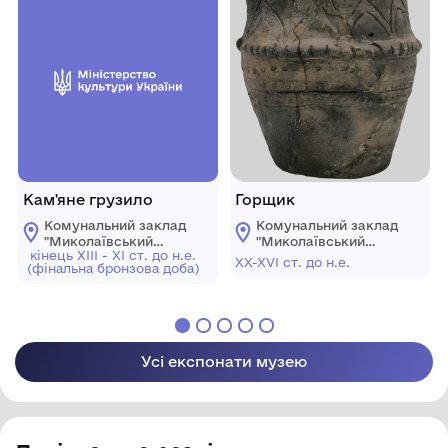
Кам'яне грузило
Горщик
Комунальний заклад
Комунальний заклад
"Миколаївський
"Миколаївський
кінець XIII - XI ст. до н.е.
обласний
обласний
XX-XVI ст. до н.е.
(фінальна бронзова доба)
краєзнавчий музей"
краєзнавчий музей"
Усі експонати музею