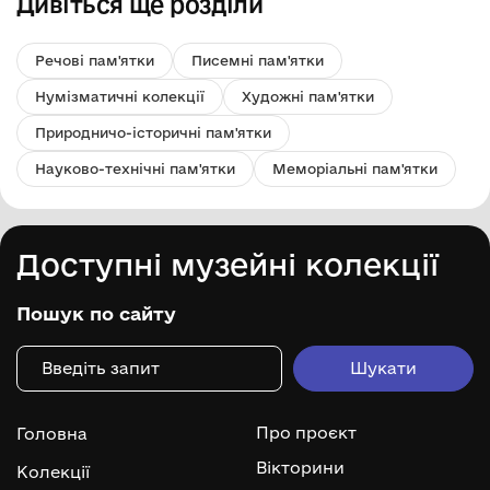
Дивіться ще розділи
Речові пам'ятки
Писемні пам'ятки
Нумізматичні колекції
Художні пам'ятки
Природничо-історичні пам'ятки
Науково-технічні пам'ятки
Меморіальні пам'ятки
Доступні музейні колекції
Пошук по сайту
Про проєкт
Головна
Вікторини
Колекції