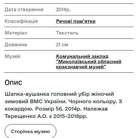
Дата створення
2014р.
Класифікація
Речові пам'ятки
Матеріал
Текстиль
Довжина
21 см
Музей
Комунальний заклад
"Миколаївський обласний
краєзнавчий музей"
Опис
Шапка-вушанка головний убір жіночий
зимовий ВМС України. Чорного кольору. З
кокардою. Розмір 56. 2014р. Належав
Терещенко А.О. з 2015-2018рр.
Сторінка музею