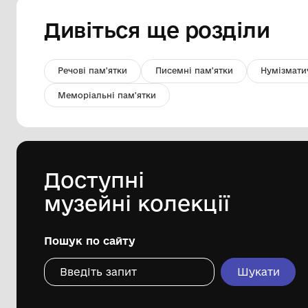
Пластина крем’яна
Кременецько-Почаївський державний
історико-архітектурний заповідник
Дивіться ще розді