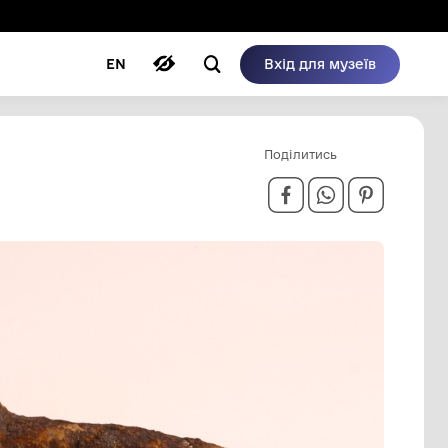
ому режимі
ри
Автори
Блог
EN