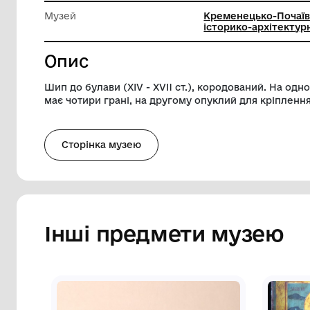
Довжина
7.6 см
Діаметр
1.7 см
Музей
Кремене
історико
Опис
Шип до булави (XІV - XVII ст.), кородов
має чотири грані, на другому опуклий дл
Сторінка музею