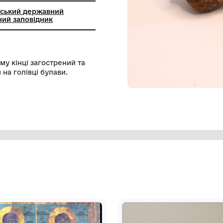
цько-Почаївський державний
-архітектурний заповідник
аний. На одному кінці загострений та
я кріплення на голівці булави.