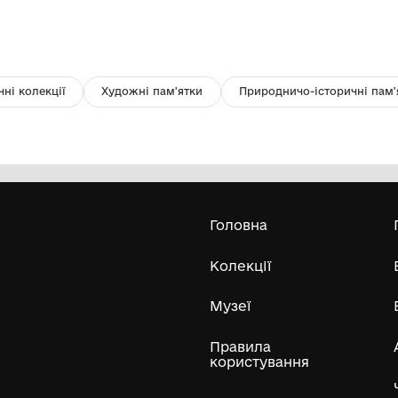
Ікона «Богородиця» в чотирьох
П
частинах (XVIII - XIX ст.).
Кременецько-Почаївський державний
історико-архітектурний заповідник
Усі експонати м
ли