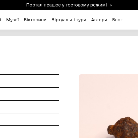
Портал працює у тестов
дені / Зниклі
Музеї
Вікторини
Віртуальні ту