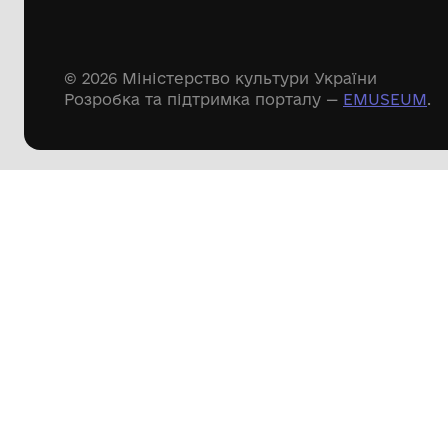
Речові пам'ятки
Писемні пам'ятки
Меморіальні пам'ятки
Доступні
музейні колекції
Пошук по сайту