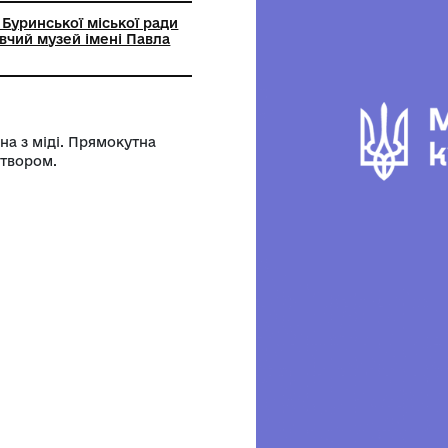
ний заклад Буринської міської ради
кий краєзнавчий музей імені Павла
ь. Виготовлена з міді. Прямокутна
ий колом з отвором.