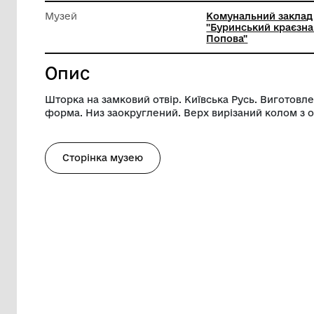
Довжина
4 см
Ширина
1 см
Музей
Комуналь
"Буринсь
Попова"
Опис
Шторка на замковий отвір. Київська Рус
форма. Низ заокруглений. Верх вирізан
Сторінка музею