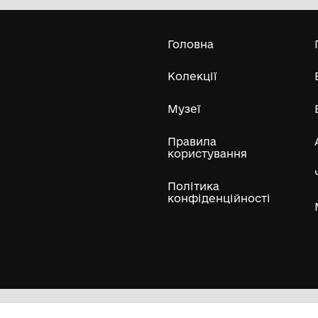
Комунальний заклад Буринської
міської ради "Буринський
краєзнавчий музей імені Павла
Попова"
Усі експонати м
ли
Нумізматичні колекції
Художні пам'ятки