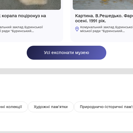
Відтиск корала поціронуз на
Картин
породі.
ос