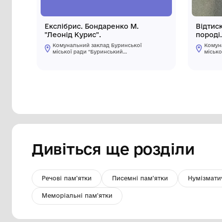
Екслібрис. Бондаренко М.
"Леонід Курис".