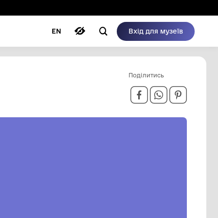
ому режимі
ри
Автори
Блог
EN