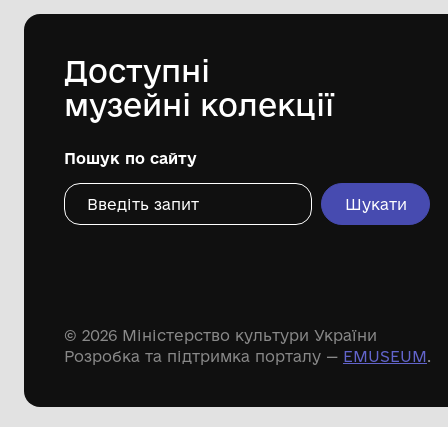
Комунальний заклад Буринської
міської ради "Буринський
краєзнавчий музей імені Павла
Попова"
Дивіться ще розді
Речові пам'ятки
Писемні пам'ятки
Меморіальні пам'ятки