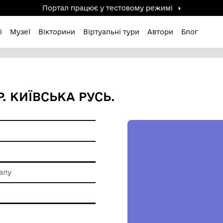
Портал працює у тестов
дені / Зниклі
Музеї
Вікторини
Віртуальні ту
ОТВІР. КИЇВСЬКА РУСЬ.
ам'ятки
 обробки металу