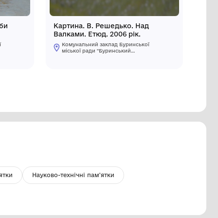
а. В.Решедько. Фарби
Картина.
ені. 1991 рік.
Валками. 