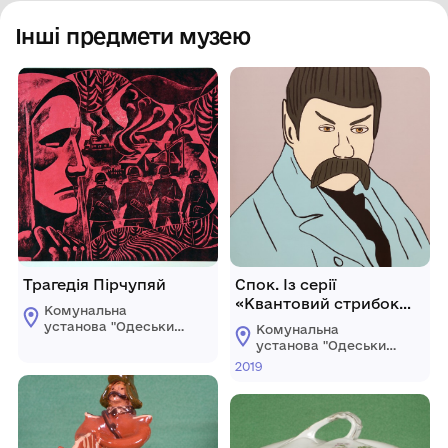
Інші предмети музею
Трагедія Пірчупяй
Спок. Із серії
«Квантовий стрибок
Комунальна
Шевченка».
установа "Одеський
Комунальна
національний
установа "Одеський
художній музей"
національний
2019
художній музей"