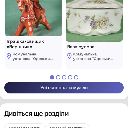
Іграшка-свищик
«Вершник»
Ваза супова
Комунальна
Комунальна
установа "Одеський
установа "Одеський
національний
національний
художній музей"
художній музей"
Усі експонати музею
Дивіться ще розділи
Речові пам'ятки
Писемні пам'ятки