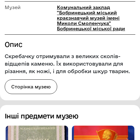
Музей
Комунальний заклад
"Бобринецький міський
краєзнавчий музей імені
Миколи Смоленчука"
Бобринецької міської ради
Опис
Скребачку отримували з великих сколів-
відщепів каменю. Їх використовували для
різання, як ножі, і для обробки шкур тварин.
Сторінка музею
Інші предмети музею