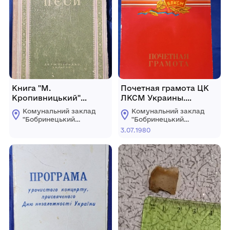
Книга "М.
Почетная грамота ЦК
Кропивницький"
ЛКСМ Украины.
"П'єси"
Украины
Комунальний заклад
Комунальний заклад
Бобринецкому отряду "
"Бобринецький
"Бобринецький
Комсомольского
міський
міський
3.07.1980
краєзнавчий музей
краєзнавчий музей
прожектора " 3 июля
імені Миколи
імені Миколи
1980г. г. Киев
Смоленчука"
Смоленчука"
Бобринецької
Бобринецької
міської ради
міської ради