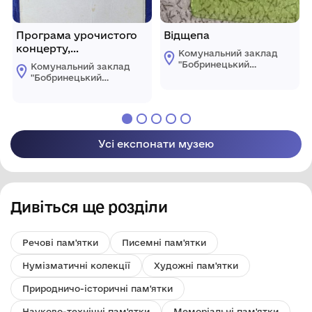
Програма урочистого
Відщепа
концерту,
Комунальний заклад
присвяченого Дню
"Бобринецький
Комунальний заклад
незалежності України
міський
"Бобринецький
краєзнавчий музей
серпень 1995р.
міський
імені Миколи
краєзнавчий музей
Смоленчука"
імені Миколи
Бобринецької
Смоленчука"
міської ради
Бобринецької
Усі експонати музею
міської ради
Дивіться ще розділи
Речові пам'ятки
Писемні пам'ятки
Нумізматичні колекції
Художні пам'ятки
Природничо-історичні пам'ятки
Науково-технічні пам'ятки
Меморіальні пам'ятки