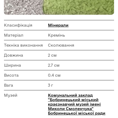
Класифікація
Мінерали
Матеріал
Кремінь
Техніка виконання
Сколювання
Довжина
2 см
Ширина
2.7 см
Висота
0.4 см
Вага
3 г
Музей
Комунальний заклад
"Бобринецький міський
краєзнавчий музей імені
Миколи Смоленчука"
Бобринецької міської ради