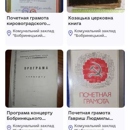
Почетная грамота
Козацька церковна
кировоградского
книга
обласного комитета
Комунальний заклад
Комунальний заклад
ДОСААФ Далинскому
"Бобринецький
"Бобринецький
Л.Д. май 1975г
міський
міський
краєзнавчий музей
краєзнавчий музей
Кировоград
імені Миколи
імені Миколи
Смоленчука"
Смоленчука"
Бобринецької
Бобринецької
міської ради
міської ради
Програма концерту
Почетная грамота
Бобринецького
Гавриш Людмилы
районого будинку
Ивановны. г.Бобринец
Комунальний заклад
Комунальний заклад
культури
06.06.1987г.