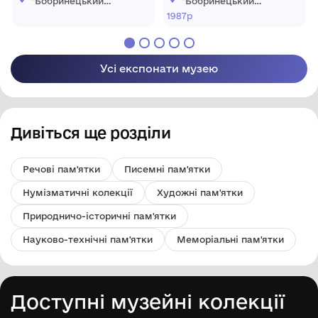
"Бобринецький
"Бобринецький
ім.М.Кропивницького,
міський
міський
1987р
краєзнавчий музей
краєзнавчий музей
1986 р.
імені Миколи
імені Миколи
Смоленчука"
Смоленчука"
Бобринецької
Бобринецької
Усі експонати музею
міської ради
міської ради
Дивіться ще розділи
Речові пам'ятки
Писемні пам'ятки
Нумізматичні колекції
Художні пам'ятки
Природничо-історичні пам'ятки
Науково-технічні пам'ятки
Меморіальні пам'ятки
Доступні музейні колекції