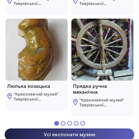
Тиврівської
Тиврівської
селищної ради
селищної ради
Люлька козацька
Прядка ручна
механічна
"Краєзнавчий музей"
Тиврівської
"Краєзнавчий музей"
селищної ради
Тиврівської
селищної ради
Усі експонати музею