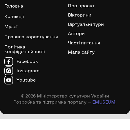
Про проєкт
Головна
Вікторини
Колекції
Віртуальні тури
Музеї
Автори
Правила користування
Часті питання
Політика
конфіденційності
Мапа сайту
Facebook
Instagram
Youtube
© 2026 Міністерство культури України
Розробка та підтримка порталу —
EMUSEUM
.