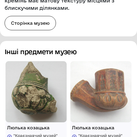
кремінь має матову текстуру місцями з
блискучими ділянками.
Сторінка музею
Інші предмети музею
Люлька козацька
Люлька козацька
"Краєзнавчий музей"
"Краєзнавчий музей"