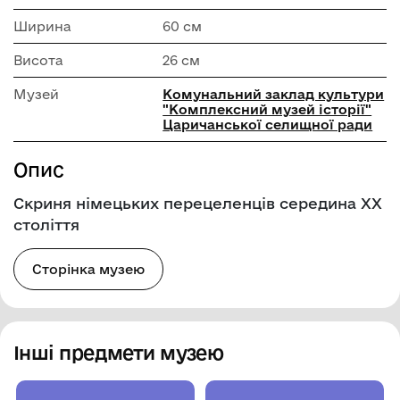
Ширина
60 см
Висота
26 см
Музей
Комунальний заклад культури
"Комплексний музей історії"
Царичанської селищної ради
Опис
Скриня німецьких перецеленців середина ХХ
століття
Сторінка музею
Інші предмети музею