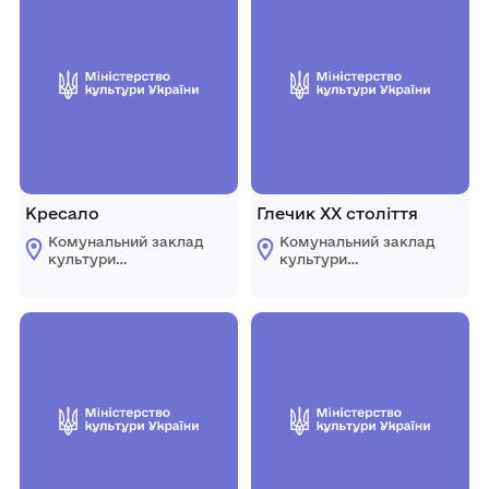
Кресало
Глечик ХХ століття
Комунальний заклад
Комунальний заклад
культури
культури
"Комплексний музей
"Комплексний музей
історії"
історії"
Царичанської
Царичанської
селищної ради
селищної ради