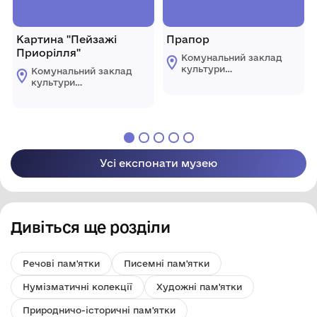
Картина "Пейзажі
Прапор
Приорілля"
Комунальний заклад
культури
Комунальний заклад
"Комплексний музей
культури
історії"
"Комплексний музей
Царичанської
історії"
селищної ради
Царичанської
селищної ради
Усі експонати музею
Дивіться ще розділи
Речові пам'ятки
Писемні пам'ятки
Нумізматичні колекції
Художні пам'ятки
Природничо-історичні пам'ятки