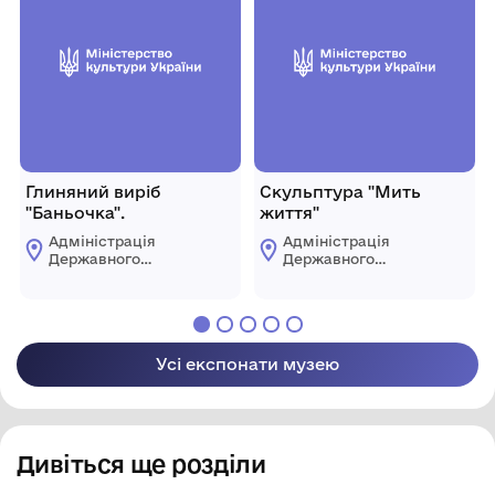
Глиняний виріб
Скульптура "Мить
"Баньочка".
життя"
Адміністрація
Адміністрація
Державного
Державного
історико-
історико-
культурного
культурного
заповідника "Буша"
заповідника "Буша"
Усі експонати музею
Дивіться ще розділи