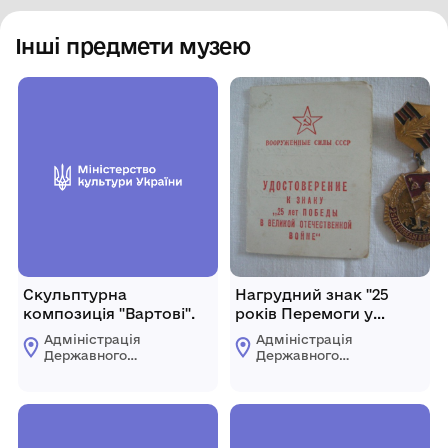
Інші предмети музею
Скульптурна
Нагрудний знак "25
композиція "Вартові".
років Перемоги у
Великій Вітчизняній
Адміністрація
Адміністрація
війні"
Державного
Державного
історико-
історико-
культурного
культурного
заповідника "Буша"
заповідника "Буша"