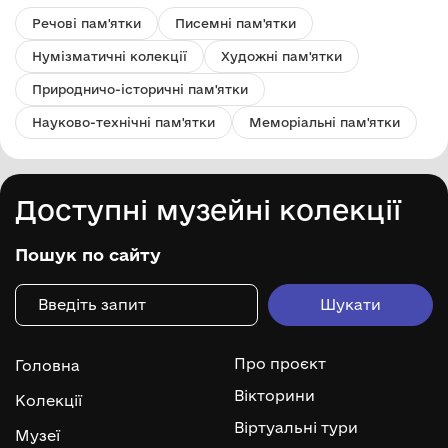
Речові пам'ятки
Писемні пам'ятки
Нумізматичні колекції
Художні пам'ятки
Природничо-історичні пам'ятки
Науково-технічні пам'ятки
Меморіальні пам'ятки
Доступні музейні колекції
Пошук по сайту
Про проєкт
Головна
Вікторини
Колекції
Віртуальні тури
Музеї