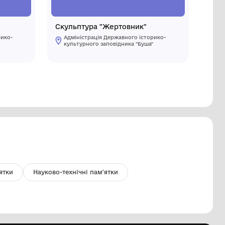
окривало до колиски.
Скульпту
Адміністрація Державного історико-
Адмініст
культурного заповідника "Буша"
культурн