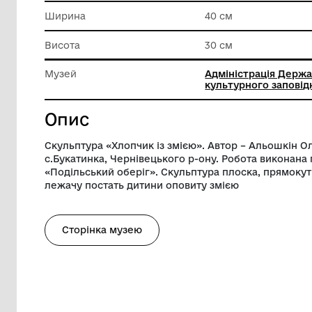
Техніка виконання
Техніки
Довжина
90 см
Ширина
40 см
Висота
30 см
Музей
Адмініст
культурн
Опис
Скульптура «Хлопчик із змією». Автор – 
с.Букатинка, Чернівецького р-ону. Робо
«Подільський оберіг». Скульптура плос
лежачу постать дитини оповиту змією