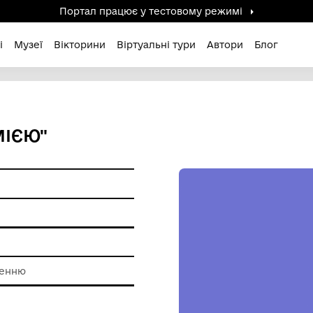
Портал працює у тестов
дені / Зниклі
Музеї
Вікторини
Віртуальні ту
К ІЗ ЗМІЄЮ"
ура