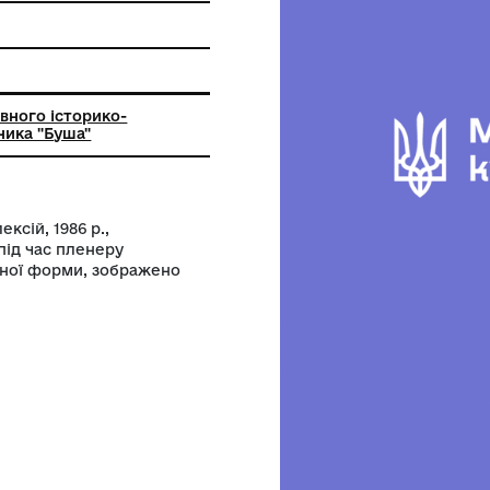
 обробки каменню
рація Державного історико-
ого заповідника "Буша"
Альошкін Олексій, 1986 р.,
та виконана під час пленеру
ка, прямокутної форми, зображено