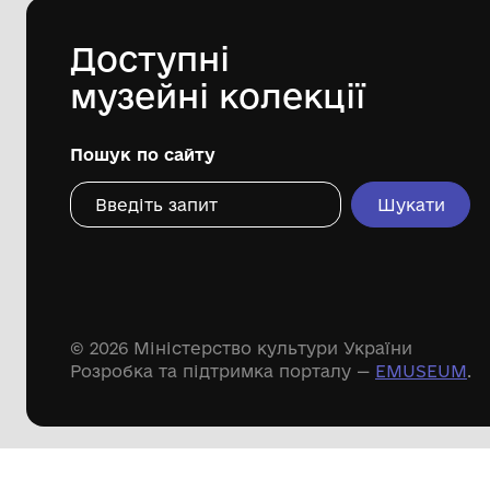
Дивіться ще розді
Речові пам'ятки
Писемні пам'ятки
Меморіальні пам'ятки