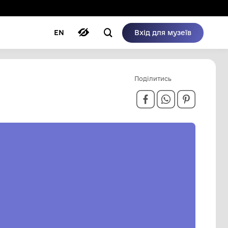
ому режимі
ри
Автори
Блог
EN