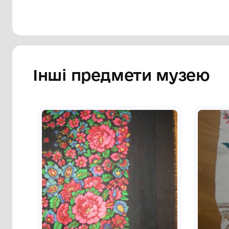
Сторінка музею
Інші предмети му