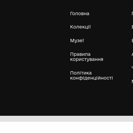
Усі експонати м
ли
Нумізматичні колекції
Художні пам'ятки