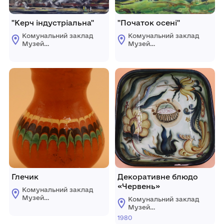
"Керч індустріальна"
"Початок осені"
Комунальний заклад
Комунальний заклад
Музей
Музей
образотворчих
образотворчих
мистецтв ім. О.
мистецтв ім. О.
Білого
Білого
м.Чорноморськ
м.Чорноморськ
Глечик
Декоративне блюдо
«Червень»
Комунальний заклад
Музей
Комунальний заклад
образотворчих
Музей
мистецтв ім. О.
образотворчих
1980
Білого
мистецтв ім. О.