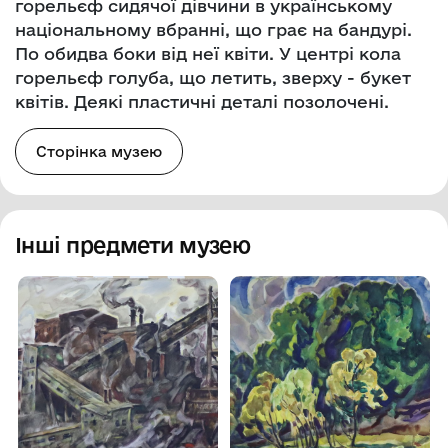
горельєф сидячої дівчини в українському
національному вбранні, що грає на бандурі.
По обидва боки від неї квіти. У центрі кола
горельєф голуба, що летить, зверху - букет
квітів. Деякі пластичні деталі позолочені.
Сторінка музею
Інші предмети музею