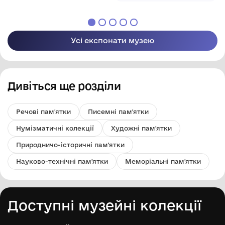
м.Чорноморськ
Білого
м.Чорноморськ
Усі експонати музею
Дивіться ще розділи
Речові пам'ятки
Писемні пам'ятки
Нумізматичні колекції
Художні пам'ятки
Природничо-історичні пам'ятки
Науково-технічні пам'ятки
Меморіальні пам'ятки
Доступні музейні колекції