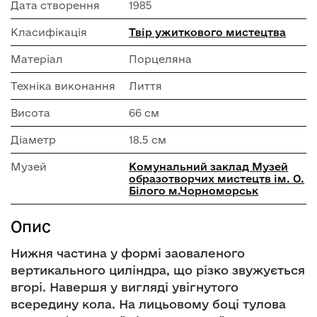
Дата створення
1985
Класифікація
Твір ужиткового мистецтва
Матеріал
Порцеляна
Техніка виконання
Лиття
Висота
66 см
Діаметр
18.5 см
Музей
Комунальний заклад Музей
образотворчих мистецтв ім. О.
Білого м.Чорноморськ
Опис
Нижня частина у формі заоваленого
вертикального циліндра, що різко звужується
вгорі. Навершя у вигляді увігнутого
всередину кола. На лицьовому боці тулова