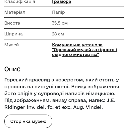
Класифікація
Гравюра
Матеріал
Папір
Висота
35.5 см
Ширина
28 см
Музей
Комунальна установа
"Одеський музей західного і
східного мистецтва"
Опис
Горський краєвид з козерогом, який стоїть у
профіль на виступі скелі. Внизу зображення
його слідів у супроводі написів німецькою.
Під зображенням, внизу справа, напис: J.E.
Ridinger inv. del. fc. et exc. Aug. Vindel.
Сторінка музею