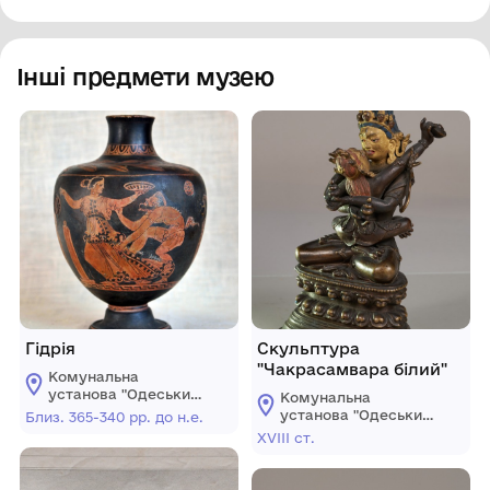
Інші предмети музею
Гідрія
Скульптура
"Чакрасамвара білий"
Комунальна
установа "Одеський
Комунальна
музей західного і
установа "Одеський
Близ. 365-340 рр. до н.е.
східного мистецтва"
музей західного і
XVIII ст.
східного мистецтва"