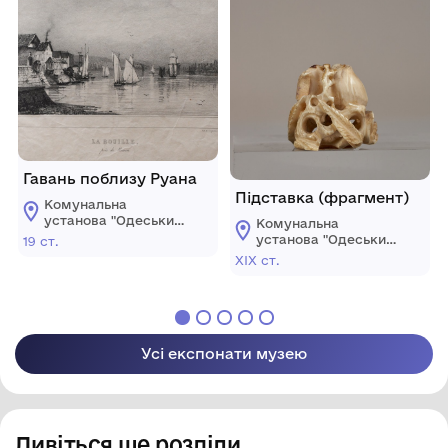
Гавань поблизу Руана
Підставка (фрагмент)
Комунальна
установа "Одеський
Комунальна
музей західного і
установа "Одеський
19 ст.
східного мистецтва"
музей західного і
ХІХ ст.
східного мистецтва"
Усі експонати музею
Дивіться ще розділи