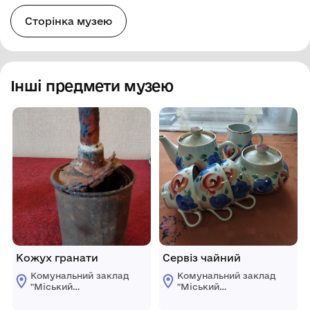
Сторінка музею
Інші предмети музею
Кожух гранати
Сервіз чайний
Комунальний заклад
Комунальний заклад
"Міський
"Міський
краєзнавчий музей
краєзнавчий музей
Світловодської
Світловодської