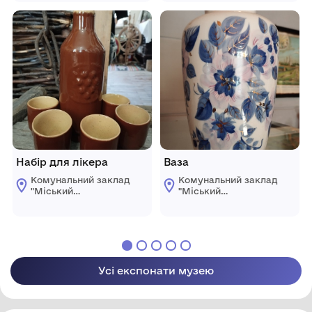
міської ради"
міської ради"
Набір для лікера
Ваза
Комунальний заклад
Комунальний заклад
"Міський
"Міський
краєзнавчий музей
краєзнавчий музей
Світловодської
Світловодської
міської ради"
міської ради"
Усі експонати музею