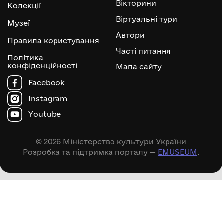
Вікторини
Колекції
Віртуальні тури
Музеї
Автори
Правила користування
Часті питання
Політика
конфіденційності
Мапа сайту
Facebook
Instagram
Youtube
© 2026 Міністерство культури України
Розробка та підтримка порталу —
EMUSEUM
.