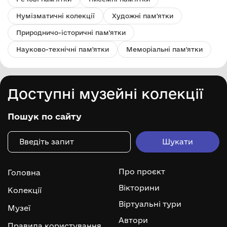
Нумізматичні колекції
Художні пам'ятки
Природничо-історичні пам'ятки
Науково-технічні пам'ятки
Меморіальні пам'ятки
Доступні музейні колекції
Пошук по сайту
Про проєкт
Головна
Вікторини
Колекції
Віртуальні тури
Музеї
Автори
Правила користування