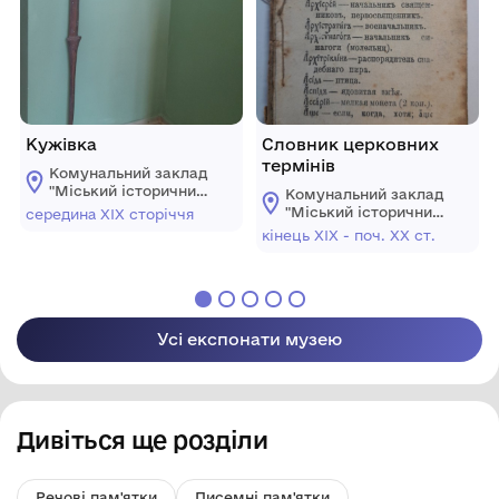
Кужівка
Словник церковних
термінів
Комунальний заклад
"Mіський історичний
Комунальний заклад
музей" Жмеринської
"Mіський історичний
середина ХІХ сторіччя
міської ради
музей" Жмеринської
кінець ХІХ - поч. ХХ ст.
міської ради
Усі експонати музею
Дивіться ще розділи
Речові пам'ятки
Писемні пам'ятки