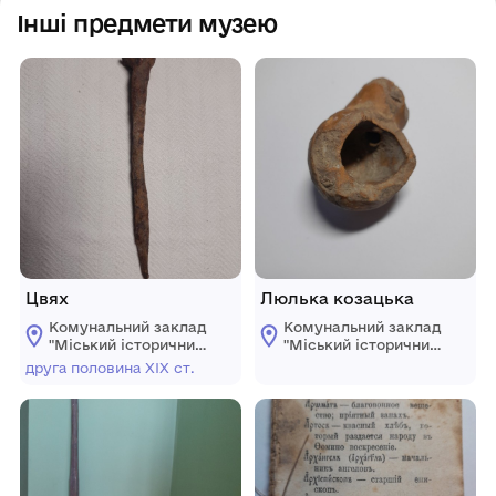
Інші предмети музею
Цвях
Люлька козацька
Комунальний заклад
Комунальний заклад
"Mіський історичний
"Mіський історичний
музей" Жмеринської
музей" Жмеринської
друга половина ХІХ ст.
міської ради
міської ради