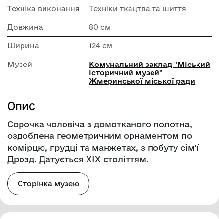
Техніка виконання
Техніки ткацтва та шиття
Довжина
80 см
Ширина
124 см
Музей
Комунальний заклад "Mіський
історичний музей"
Жмеринської міської ради
Опис
Сорочка чоловіча з домотканого полотна,
оздоблена геометричним орнаментом по
комірцю, грудці та манжетах, з побуту сім'ї
Дрозд. Датується ХІХ століттям.
Сторінка музею