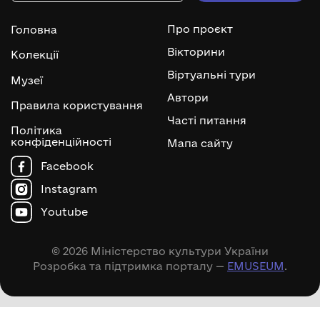
Про проєкт
Головна
Вікторини
Колекції
Віртуальні тури
Музеї
Автори
Правила користування
Часті питання
Політика
конфіденційності
Мапа сайту
Facebook
Instagram
Youtube
© 2026 Міністерство культури України
Розробка та підтримка порталу —
EMUSEUM
.