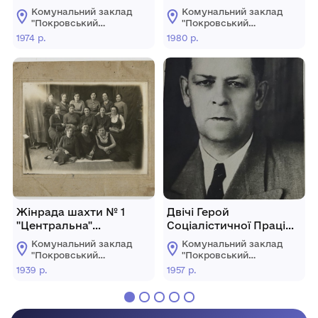
Червоного Прапора
швейної фабрики.
Комунальний заклад
Комунальний заклад
Литвиненко Марія
"Покровський
"Покровський
Захарівна – доярка
історичний музей"
історичний музей"
1974 р.
1980 р.
ферми № 4 колгоспу
"Жовтень".
Жінрада шахти № 1
Двічі Герой
"Центральна"
Соціалістичної Праці
об’єднання
Бридько Іван Іванович,
Комунальний заклад
Комунальний заклад
«Красноармійськвугілля».
начальник дільниці
"Покровський
"Покровський
шахти 5-6 ім.
історичний музей"
історичний музей"
1939 р.
1957 р.
Димитрова
виробничого
об'єднання