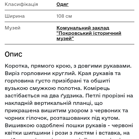
Класифікація
Одяг
Ширина
108 см
Музей
Комунальний заклад
"Покровський історичний
музей"
Опис
Коротка, прямого крою, з довгими рукавами.
Виріз горловини круглий. Края рукавів та
горловина густо призібрані та обшиті
вузькою смужкою полотна. Комірець
застібається на два ґудзика. Петлі прорізні на
накладній вертикальній планці, що
прикрашена вишитим узором з червоних та
чорних гілочок, розташованих під кутом.
Вишивкою оздоблені пошки рукавів - червоні
квітки шипшини і рози з листям і вставка, на