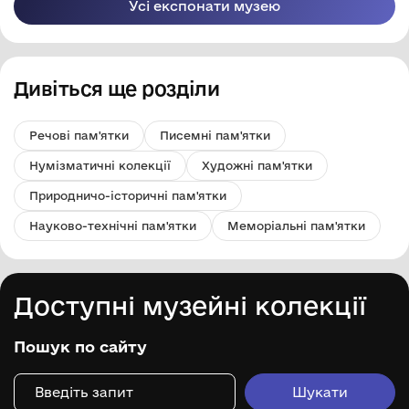
"Красноармійськвугілля",
Усі експонати музею
ініціатор циклічного
метода організації
праці.
Дивіться ще розділи
Речові пам'ятки
Писемні пам'ятки
Нумізматичні колекції
Художні пам'ятки
Природничо-історичні пам'ятки
Науково-технічні пам'ятки
Меморіальні пам'ятки
Доступні музейні колекції
Пошук по сайту