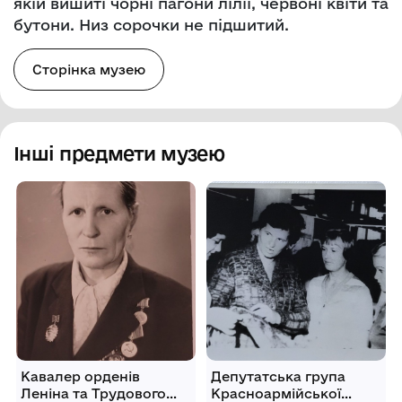
якій вишиті чорні пагони лілії, червоні квіти та
бутони. Низ сорочки не підшитий.
Сторінка музею
Інші предмети музею
Кавалер орденів
Депутатська група
Леніна та Трудового
Красноармійської