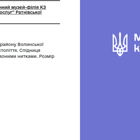
ький історичний музей-філія КЗ
ультурних послуг" Ратнівської
ї ради
Ратнівського району Волинської
-ві роки ХХ століття. Спідниця
чорними, червоними нитками. Розмір