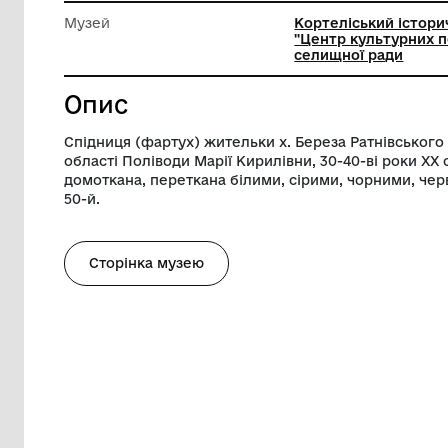
Довжина
65 см
Ширина
34 см
Музей
Кортеліс
"Центр к
селищно
Опис
Спідниця (фартух) жительки х. Береза 
області Поліводи Марії Кирилівни, 30-40
домоткана, переткана білими, сірими, 
50-й.
Сторінка музею