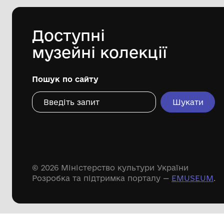
Кортеліський історичний музей-філія
КЗ "Центр культурних послуг"
Ратнівської селищної ради
Дивіться ще розді
Речові пам'ятки
Писемні пам'ятки
Меморіальні пам'ятки