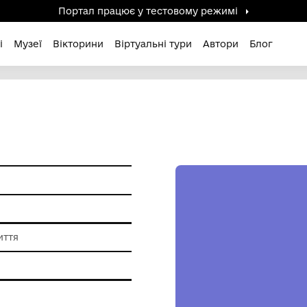
Портал працює у тестов
дені / Зниклі
Музеї
Вікторини
Віртуальні ту
ь
ткацтва та шиття