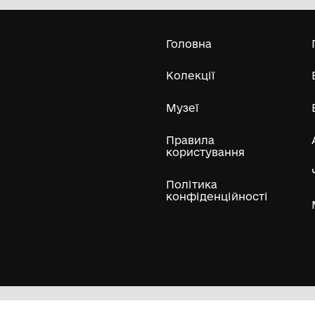
Ратнівської селищної ради
Усі експонати м
ли
Нумізматичні колекції
Художні пам'ятки