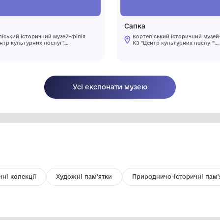
Струг
С
Кортеліський історичний музей-філія
КЗ "Центр культурних послуг"