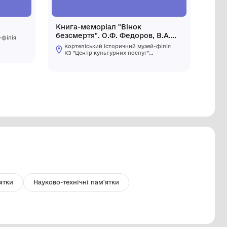
апка
Книга-ме
безсмертя
Кортеліський історичний музей-філія
Маняк
КЗ "Центр культурних послуг"