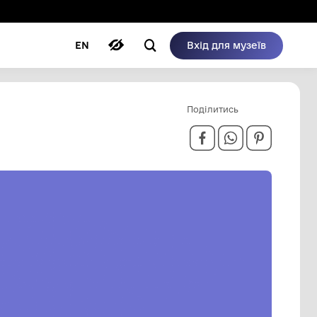
ому режимі
ри
Автори
Блог
EN