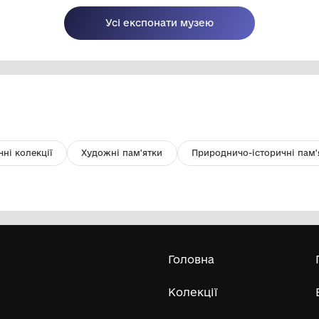
Там живе Марічка
Пл
КО "Шаргородський музей
образотворчого мистецтва"
Шаргородської міської ради
2010
Усі експонати м