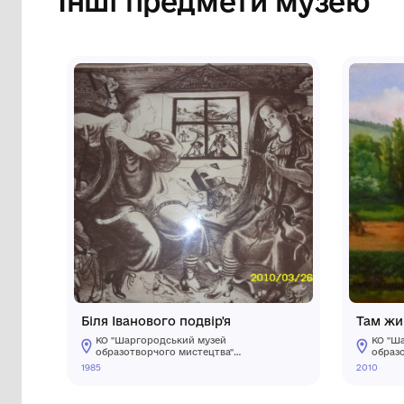
Сторінка музею
Інші предмети му