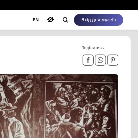
ому режимі
ри
Автори
Блог
EN