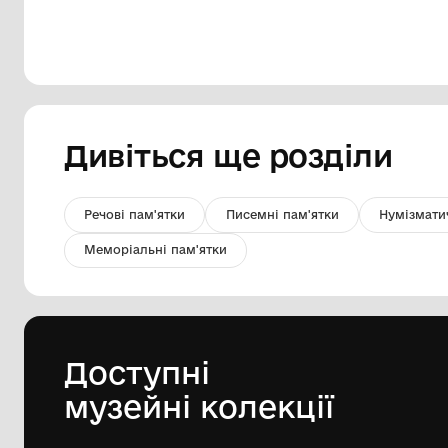
Біля Іванового подвір'я
КО "Шаргородський музей
образотворчого мистецтва"
Шаргородської міської ради
1985