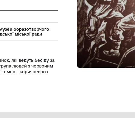
городський музей образотворчого
а" Шаргородської міської ради
ловіків і жінок, які ведуть бесіду за
, за яким іде група людей з червоним
енні білого і темно - коричневого