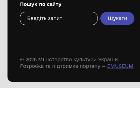
Дивіться ще розді
Речові пам'ятки
Писемні пам'ятки
Меморіальні пам'ятки
Доступні
музейні колекції