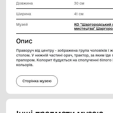
Матеріал
Папір
Техніка виконання
Графіка
Довжина
30 см
Ширина
41 см
Музей
КО "Шар
мистецтв
Опис
Праворуч від центру - зображена група чо
столом. У нижній частині орач, трактор
прапором. Колорит будується на сполуч
кольорів.