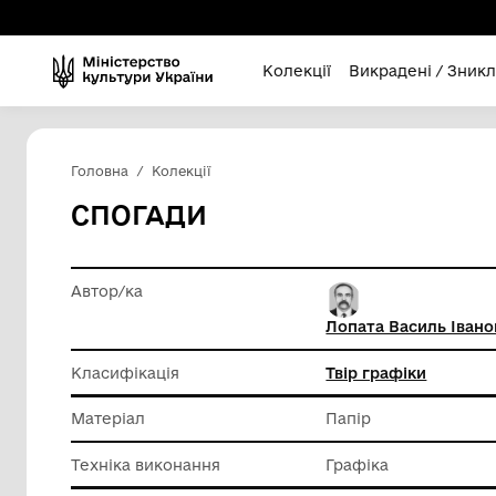
Колекції
Викра
Головна
Колекції
СПОГАДИ
Автор/ка
Лопата 
Класифікація
Твір гра