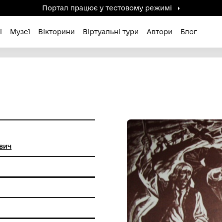
Портал працює у тестов
дені / Зниклі
Музеї
Вікторини
Віртуальні ту
Василь Іванович
фіки