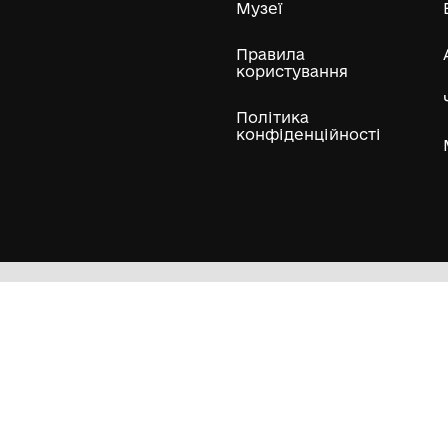
ли
Нумізматичні колекції
Художні пам'ятки
Гол
Кол