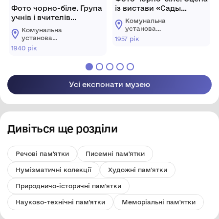
Фото чорно-біле. Група
із вистави «Сады
учнів і вчителів
цветут» у виконанні
Комунальна
Олександрівської
театрального
установа
Комунальна
школи. 1940 р.
колективу клубу
"Олександрівський
установа
1957 рік
краєзнавчий музей
цукрозаводу. Актори
"Олександрівський
1940 рік
Олександрівської
краєзнавчий музей
Рудніцький О.,
селищної ради
Олександрівської
Ярошенко І., Тітченко Е.
Кропивницького
селищної ради
1957 р.
району
Кропивницького
Кіровоградської
Усі експонати музею
району
області
Кіровоградської
області
Дивіться ще розділи
Речові пам'ятки
Писемні пам'ятки
Нумізматичні колекції
Художні пам'ятки
Природничо-історичні пам'ятки
Науково-технічні пам'ятки
Меморіальні пам'ятки