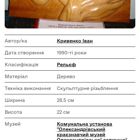
Автор/ка
Кривенко Іван
Дата створення
1990-ті роки
Класифікація
Рельєф
Матеріал
Дерево
Техніка виконання
Скульптурне різьблення
Ширина
28.5 см
Висота
22 см
Музей
Комунальна установа
"Олександрівський
краєзнавчий музей
Олександрівської селищної