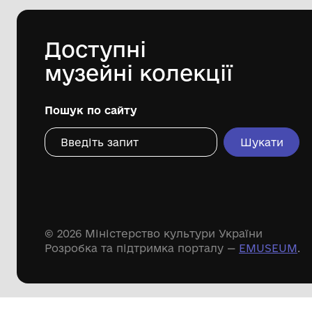
Комунальна установа "Одеський
національний художній музей"
1970
Дивіться ще розді
Речові пам'ятки
Писемні пам'ятки
Меморіальні пам'ятки