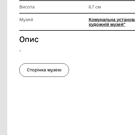
Матеріал
Фаянс
Техніка виконання
Розпис
Висота
8.7 см
Музей
Комунал
художні
Опис
-
Сторінка музею