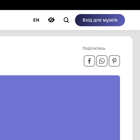
ому режимі
ри
Автори
Блог
EN