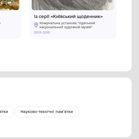
ежка на болоті
Із серії 
Комунальна установа "Одеський
Комуналь
національний художній музей"
націонал