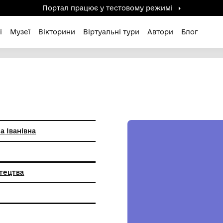
Портал працює у тестов
дені / Зниклі
Музеї
Вікторини
Віртуальні ту
йло Людмила Іванівна
иткового мистецтва