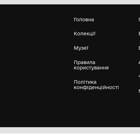
20-і р. ХХ ст.
Усі експонати м
ли
Нумізматичні колекції
Художні пам'ятки