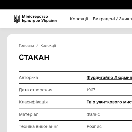
Колекції
Викра
Головна
Колекції
СТАКАН
Автор/ка
Фурдига
Дата створення
1967
Класифікація
Твір уж