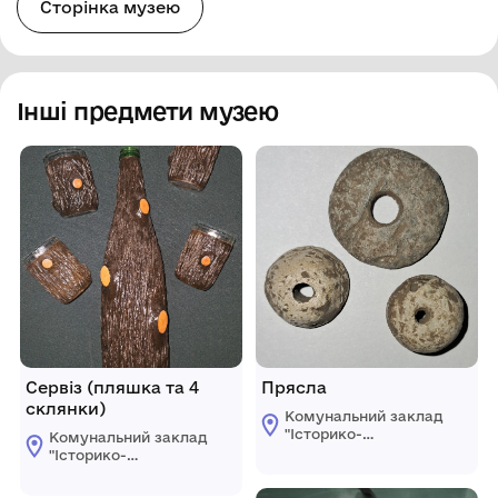
Сторінка музею
Інші предмети музею
Сервіз (пляшка та 4
Прясла
склянки)
Комунальний заклад
"Історико-
Комунальний заклад
краєзнавчий музей"
"Історико-
Ренійської міської
краєзнавчий музей"
ради
Ренійської міської