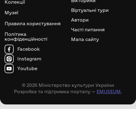
Вікторини
Колекції
Віртуальні тури
Музеї
Автори
Правила користування
Часті питання
Політика
конфіденційності
Мапа сайту
Facebook
Instagram
Youtube
© 2026 Міністерство культури України
Розробка та підтримка порталу —
EMUSEUM
.