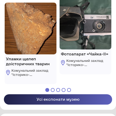
ради
Фотоапарат «Чайка-II»
Уламки щелеп
Комунальний заклад
доісторичних тварин
"Історико-
краєзнавчий музей"
Комунальний заклад
Ренійської міської
"Історико-
ради
краєзнавчий музей"
Ренійської міської
ради
Усі експонати музею