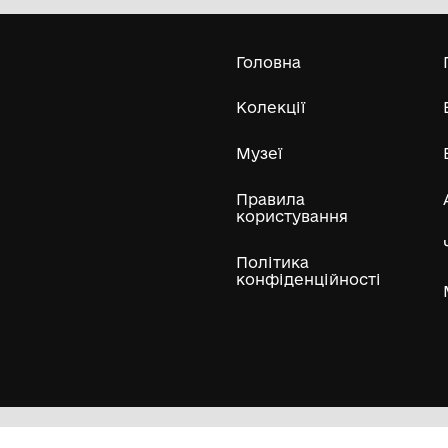
Одеський археологічний музей
Національної академії наук України
Усі експонати м
ли
Нумізматичні колекції
Художні пам'ятки