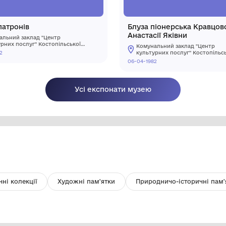
Гільза патронів
Бл
Ан
Комунальний заклад "Центр
культурних послуг" Костопільської