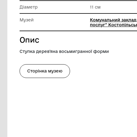
Техніка виконання
Деревоо
Довжина
13 см
Діаметр
11 см
Музей
Комунал
послуг" 
Опис
Ступка дерев'яна восьмигранної форми
Сторінка музею