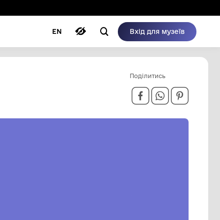
ому режимі
ри
Автори
Блог
EN