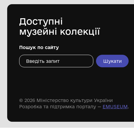
Комунальний заклад "Центр
культурних послуг" Костопільської
міської ради
16-05-2017
Дивіться ще розді
Речові пам'ятки
Писемні пам'ятки
Меморіальні пам'ятки