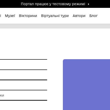
Портал працює у тестов
дені / Зниклі
Музеї
Вікторини
Віртуальні ту
1
я праці