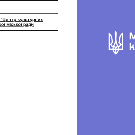
бробні техніки
ьний заклад "Центр культурних
Костопільської міської ради