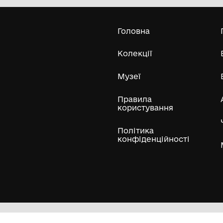
міської ради
04-08-1982
06
Усі експонати м
ли
Нумізматичні колекції
Художні пам'ятки