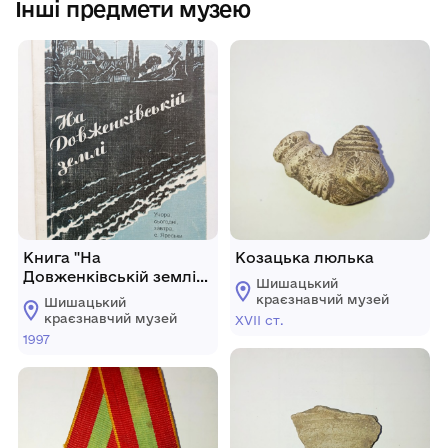
Інші предмети музею
Книга "На
Козацька люлька
Довженківській землі"
Шишацький
про с. Яреськи
краєзнавчий музей
Шишацький
краєзнавчий музей
XVII cт.
1997