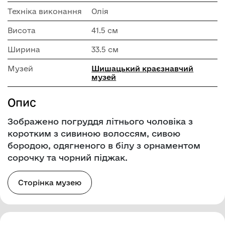
Техніка виконання
Олія
Висота
41.5 см
Ширина
33.5 см
Музей
Шишацький краєзнавчий
музей
Опис
Зображено погруддя літнього чоловіка з
коротким з сивиною волоссям, сивою
бородою, одягненого в білу з орнаментом
сорочку та чорний піджак.
Сторінка музею