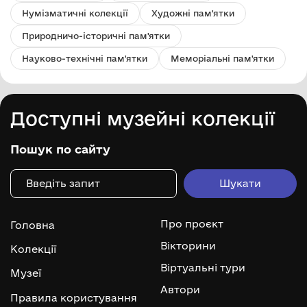
Нумізматичні колекції
Художні пам'ятки
Природничо-історичні пам'ятки
Науково-технічні пам'ятки
Меморіальні пам'ятки
Доступні музейні колекції
Пошук по сайту
Про проєкт
Головна
Вікторини
Колекції
Віртуальні тури
Музеї
Автори
Правила користування