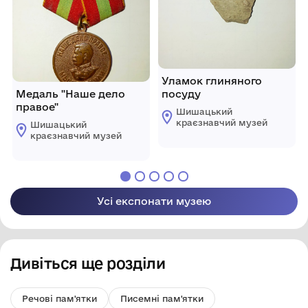
Уламок глиняного
Медаль "Наше дело
посуду
правое"
Шишацький
краєзнавчий музей
Шишацький
краєзнавчий музей
Усі експонати музею
Дивіться ще розділи
Речові пам'ятки
Писемні пам'ятки