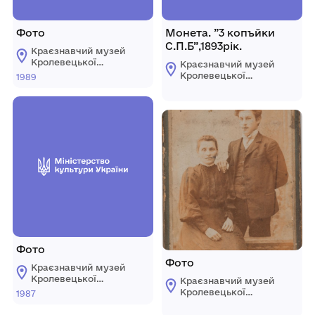
Фото
Монета. ”3 копъйки
С.П.Б”,1893рік.
Краєзнавчий музей
Кролевецької
Краєзнавчий музей
міської ради
Кролевецької
1989
міської ради
Фото
Фото
Краєзнавчий музей
Кролевецької
Краєзнавчий музей
міської ради
Кролевецької
1987
міської ради