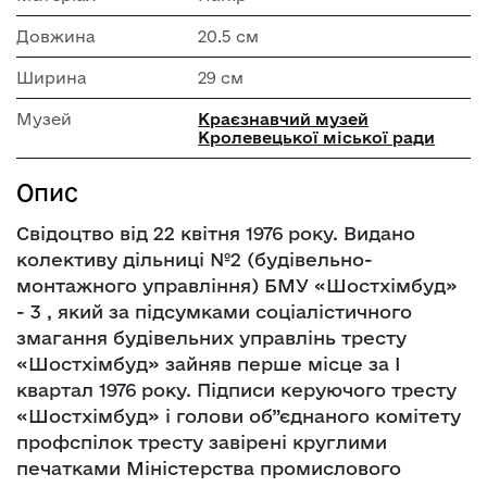
Довжина
20.5 см
Ширина
29 см
Музей
Краєзнавчий музей
Кролевецької міської ради
Опис
Свідоцтво від 22 квітня 1976 року. Видано
колективу дільниці №2 (будівельно-
монтажного управління) БМУ «Шостхімбуд»
- 3 , який за підсумками соціалістичного
змагання будівельних управлінь тресту
«Шостхімбуд» зайняв перше місце за І
квартал 1976 року. Підписи керуючого тресту
«Шостхімбуд» і голови об”єднаного комітету
профспілок тресту завірені круглими
печатками Міністерства промислового