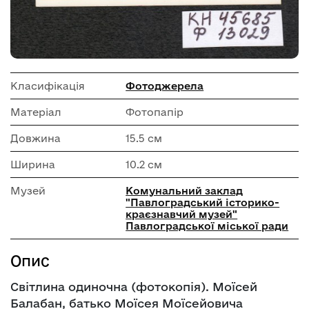
Класифікація
Фотоджерела
Матеріал
Фотопапір
Довжина
15.5 см
Ширина
10.2 см
Музей
Комунальний заклад
"Павлоградський історико-
краєзнавчий музей"
Павлоградської міської ради
Опис
Світлина одиночна (фотокопія). Моїсей
Балабан, батько Моїсея Моїсейовича