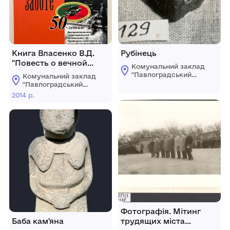
Книга Власенко В.Д.
Рубінець
"Повесть о вечной
Комунальний заклад
заботе" ("Повість про
"Павлоградський
Комунальний заклад
вічну турботу"). До 50-
історико-
"Павлоградський
краєзнавчий музей"
річчя
історико-
2014 р.
Павлоградської
краєзнавчий музей"
Дніпропетровської
міської ради
Павлоградської
територіальної
міської ради
організації Профспілки
робітників вугільної
промисловості.
Дніпропетровськ:
"ЛізуновПрес", 2014 р.,
560 стор.
ілюстрованого
російськомовного
видання.
Фотографія. Мітинг
Баба кам'яна
трудящих міста