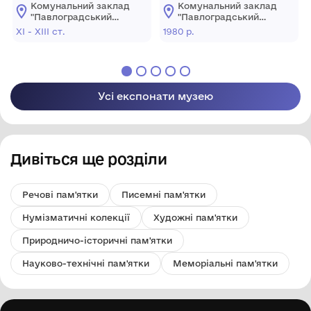
Павлограда та
Комунальний заклад
Комунальний заклад
Західного Донбасу
"Павлоградський
"Павлоградський
історико-
історико-
ХІ - ХІІІ ст.
1980 р.
краєзнавчий музей"
краєзнавчий музей"
Павлоградської
Павлоградської
міської ради
міської ради
Усі експонати музею
Дивіться ще розділи
Речові пам'ятки
Писемні пам'ятки
Нумізматичні колекції
Художні пам'ятки
Природничо-історичні пам'ятки
Науково-технічні пам'ятки
Меморіальні пам'ятки