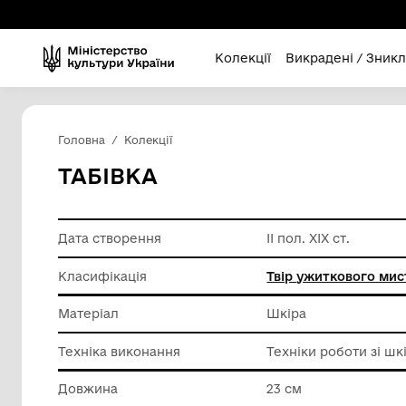
Колекції
Викра
Головна
Колекції
ТАБІВКА
Дата створення
ІІ пол. ХІ
Класифікація
Твір уж
Матеріал
Шкіра