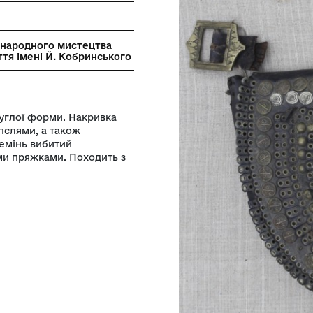
роботи зі шкірою
льний музей народного мистецтва
ни та Покуття імені Й. Кобринського
кляпою, півкруглої форми. Накривка
иками та капслями, а також
 прикраса. Ремінь вибитий
гравірованими пряжками. Походить з