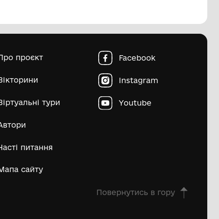
ахля
Вуставка
Національний музей народного
Націонал
мистецтва Гуцульщини та Покуття
мистецтв
імені Й. Кобринського
імені Й.
 ст.
Друга полов
узею
Природничо-історичні пам'ятки
Науково-технічні