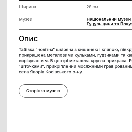
Техніка виконання
Техніки 
Довжина
23 см
Ширина
28 см
Музей
Націона
Гуцульщи
Опис
Табівка "новітна" шкіряна з кишенею і 
прикрашена металевими кульками, ґудз
вирізуванням. В центрі металева кругла
"ціточками", прикріплений мосяжними 
села Яворів Косівського р-ну.