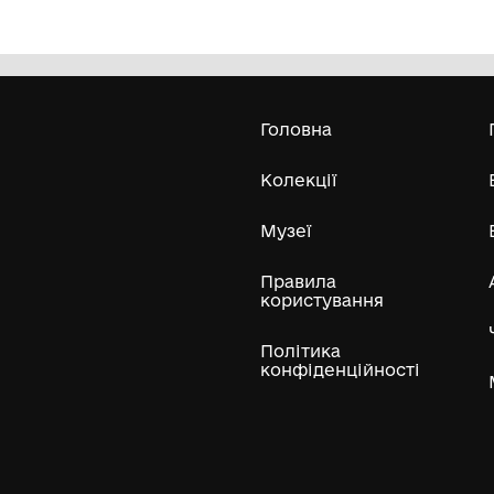
Вазочка
К
Національний музей народного
мистецтва Гуцульщини та Покуття
імені Й. Кобринського
поч. ХХ ст.
ХІХ
Усі експонати м
ли
Нумізматичні колекції
Художні пам'ятки