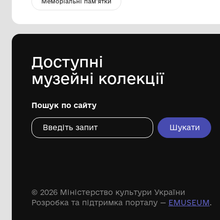
Мошонка (калитка)
Національний музей народного
мистецтва Гуцульщини та Покуття
імені Й. Кобринського
ХІХ ст.
Дивіться ще розді
Речові пам'ятки
Писемні пам'ятки