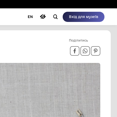
ому режимі
ри
Автори
Блог
EN