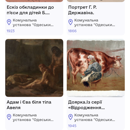
Ескіз обкладинки до
Портрет Г. Р.
пʼєси для дітей Б.
Державіна.
Смирнова «Чарівний
Комунальна
Комунальна
сон».
установа "Одеський
установа "Одеський
національний
національний
1923
1866
художній музей"
художній музей"
Адам і Єва біля тіла
Доярка.Із серії
Авеля
«Відродження
скотарства в Україні»
Комунальна
Комунальна
установа "Одеський
установа "Одеський
національний
національний
1945
художній музей"
художній музей"