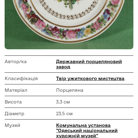
Автор/ка
Державний порцеляновий
завод
Класифікація
Твір ужиткового мистецтва
Матеріал
Порцеляна
Висота
3.3 см
Діаметр
23.5 см
Музей
Комунальна установа
"Одеський національний
художній музей"