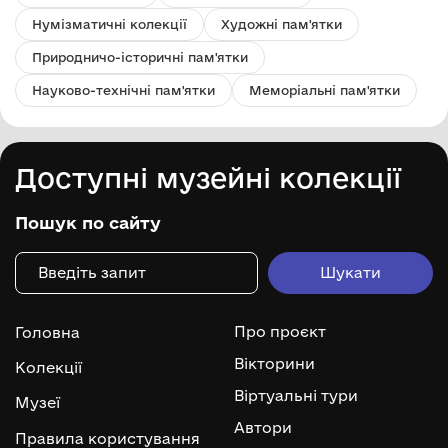
Нумізматичні колекції
Художні пам'ятки
Природничо-історичні пам'ятки
Науково-технічні пам'ятки
Меморіальні пам'ятки
Доступні музейні колекції
Пошук по сайту
Про проєкт
Головна
Вікторини
Колекції
Віртуальні тури
Музеї
Автори
Правила користування