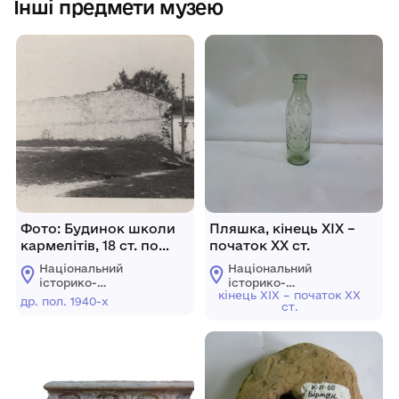
Інші предмети музею
Фото: Будинок школи
Пляшка, кінець ХІХ –
кармелітів, 18 ст. по
початок ХХ ст.
вул. Татарській, 10 в м.
Національний
Національний
Кам’янці-
історико-
історико-
Подільському, друга
кінець ХІХ – початок ХХ
архітектурний
архітектурний
др. пол. 1940-х
ст.
заповідник
заповідник
половина 1940-х років
"Кам'янець"
"Кам'янець"