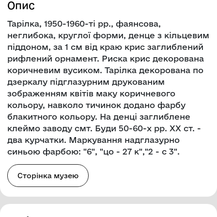
Опис
Тарілка, 1950-1960-ті рр., фаянсова,
неглибока, круглої форми, денце з кільцевим
піддоном, за 1 см від краю крис заглиблений
рифлений орнамент. Риска крис декорована
коричневим вусиком. Тарілка декорована по
дзеркалу підглазурним друкованим
зображенням квітів маку коричневого
кольору, навколо тичинок додано фарбу
блакитного кольору. На денці заглиблене
клеймо заводу смт. Буди 50-60-х рр. ХХ ст. -
два курчатки. Маркування надглазурно
синьою фарбою: "6", "цо - 27 к","2 - с 3".
Сторінка музею