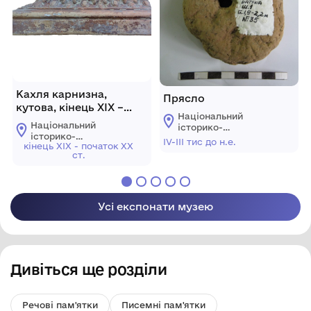
Кахля карнизна,
Прясло
кутова, кінець ХІХ –
Національний
початок ХХ століття.
Національний
історико-
історико-
архітектурний
ІV-ІІІ тис до н.е.
кінець XIX - початок XX
архітектурний
заповідник
ст.
заповідник
"Кам'янець"
"Кам'янець"
Усі експонати музею
Дивіться ще розділи
Речові пам'ятки
Писемні пам'ятки