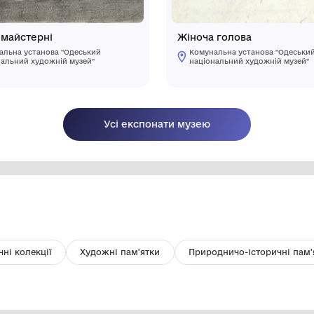
З вікна майстерні
Ж
Комунальна установа "Одеський
національний художній музей"