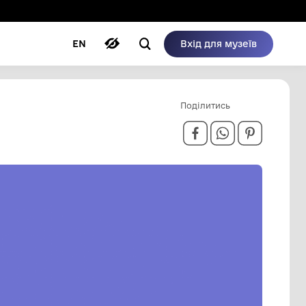
ому режимі
ри
Автори
Блог
EN