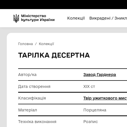
Колекції
Викра
Головна
Колекції
ТАРІЛКА ДЕСЕРТНА
Автор/ка
Завод Г
Дата створення
ХІХ ст
Класифікація
Твір уж