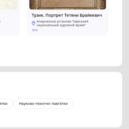
іноча голова
Тузик. П
Комунальна установа "Одеський
Комуналь
національний художній музей"
націонал