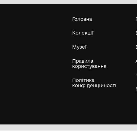
Усі експонати м
ли
Нумізматичні колекції
Художні пам'ятки