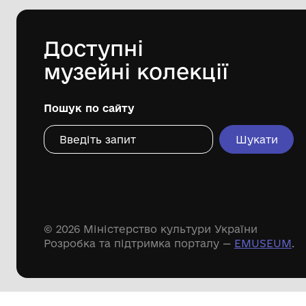
1 пол. ХІХ ст.
Дивіться ще розді
Речові пам'ятки
Писемні пам'ятки
Меморіальні пам'ятки