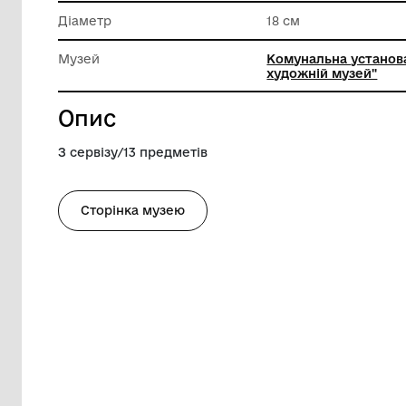
Матеріал
Порцеля
Техніка виконання
Розпис
Діаметр
18 см
Музей
Комунал
художні
Опис
З сервізу/13 предметів
Сторінка музею