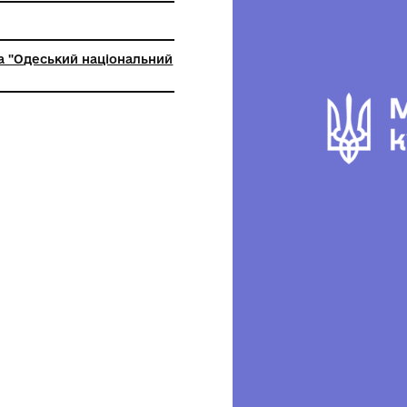
на
ьна установа "Одеський національний
й музей"