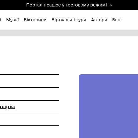
Портал працює у тестов
дені / Зниклі
Музеї
Вікторини
Віртуальні ту
арднера
иткового мистецтва