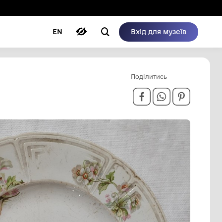
ому режимі
ри
Автори
Блог
EN