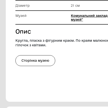
Матеріал
Фаянс
Висота
2 см
Діаметр
21 см
Музей
Комунал
музей"
Опис
Кругла, пласка з фігурним краєм. По к
гілочок з квітами.
Сторінка музею