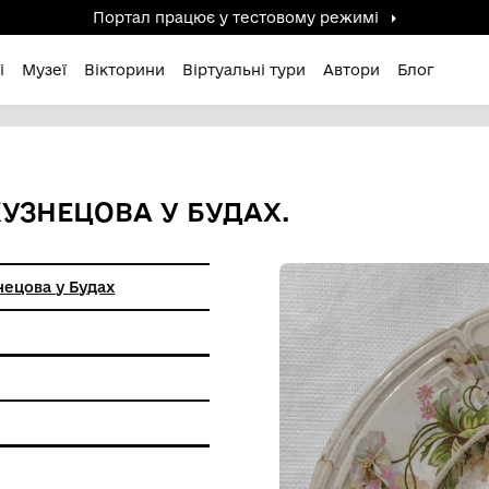
Портал працює у тестов
дені / Зниклі
Музеї
Вікторини
Віртуальні ту
М. С. КУЗНЕЦОВА У БУДАХ.
во М.С. Кузнецова у Будах
ХХ століття
и побуту