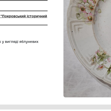
ьний заклад "Покровський історичний
раям малюнок у вигляді яблуневих