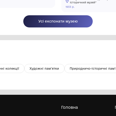
Передовики шахти "Родинська" .
Се
Г
Комунальний заклад "Покровський
історичний музей"
1981 р.
193
Усі експонати м