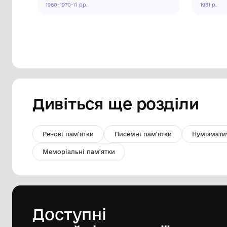
Вид на греблю Дніпробуду.
Комунальний заклад "Покровський
історичний музей"
1960-1970-ті рр.