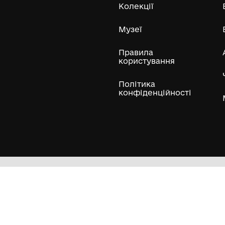
ли
Нумізматичні колекції
Художні пам'ятки
Гол