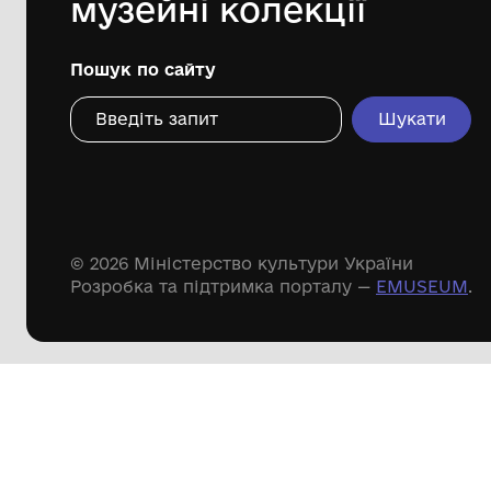
Дивіться ще розді
Речові пам'ятки
Писемні пам'ятки
Меморіальні пам'ятки
Доступні