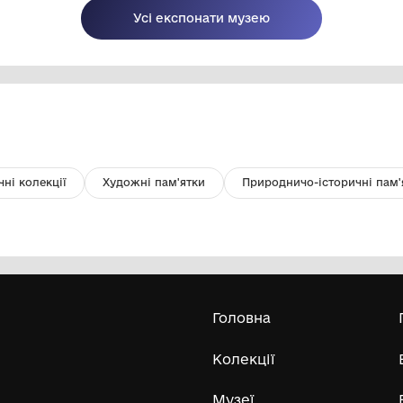
Рубанок, середина ХХ ст.
Ф
Національний історико-
архітектурний заповідник "Кам'янець"
сер. ХХ ст.
др.
Усі експонати м