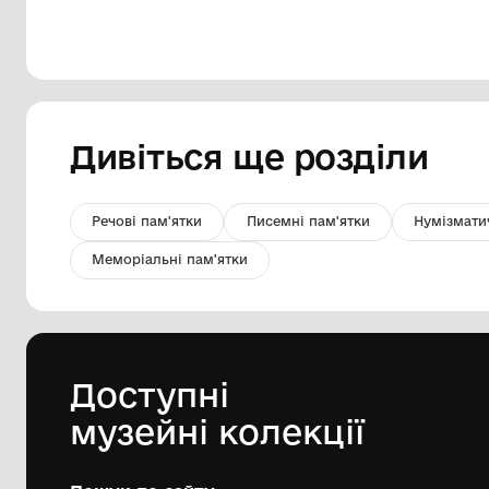
Куля
Національний історико-
архітектурний заповідник "Кам'янець"
др. пол. XVІІ ст.