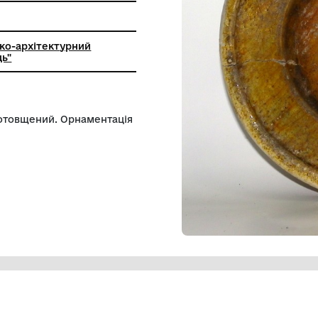
льний історико-архітектурний
ик "Кам'янець"
ом, котрий потовщений. Орнаментація
нку.