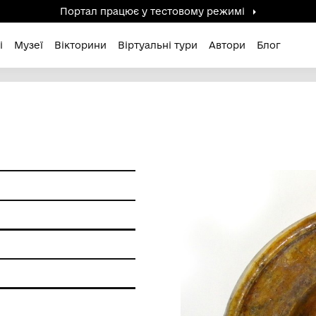
Портал працює у тестов
дені / Зниклі
Музеї
Вікторини
Віртуальні ту
ам'ятки