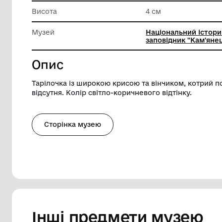
Техніка виконання
Випал
Діаметр
15.5 см
Висота
4 см
Музей
Націона
заповідн
Опис
Тарілочка із широкою крисою та вінчик
відсутня. Колір світло-коричневого відті
Сторінка музею