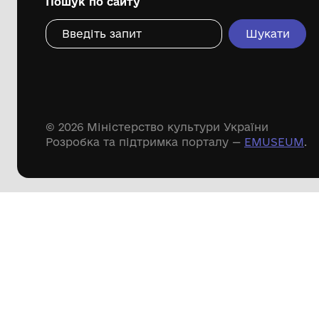
Дивіться ще розді
Речові пам'ятки
Писемні пам'ятки
Меморіальні пам'ятки
Доступні
музейні колекції