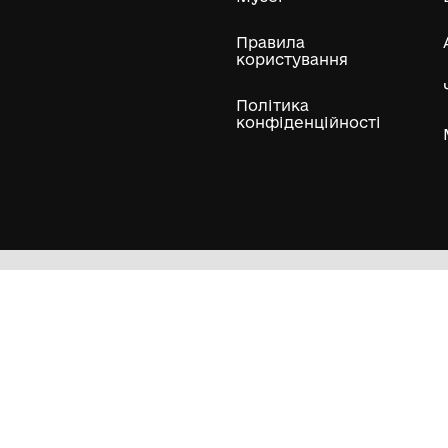
ли
Нумізматичні колекції
Художні пам'ятки
Гол
Кол
Муз