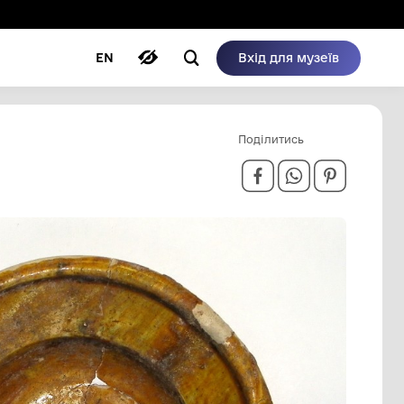
ому режимі
ри
Автори
Блог
EN