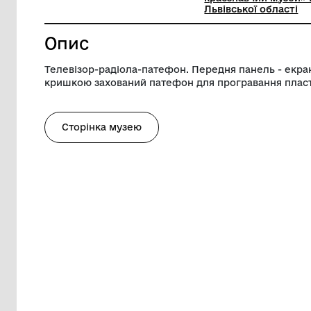
Ширина
46 см
Музей
Комунал
краєзнав
Львівськ
Опис
Телевізор-радіола-патефон. Передня пан
кришкою захований патефон для прогр
Сторінка музею