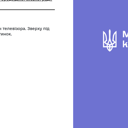
ьна установа «Городоцький історико-
чий музей» Городоцької міської ради
ої області
ель - екран телевізора. Зверху під
авання пластинок.