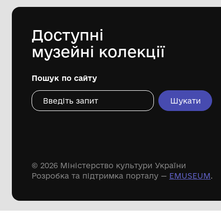
Комунальна установа «Городоцький
історико-краєзнавчий музей»
Городоцької міської ради Львівської
області
Дивіться ще розді
Речові пам'ятки
Писемні пам'ятки
Меморіальні пам'ятки