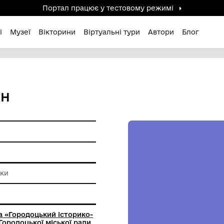
Портал працює у тестов
дені / Зниклі
Музеї
Вікторини
Віртуальні ту
ПАТЕФОН
и побуту
а
бробні техніки