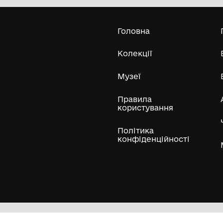
Городоцької міської ради Львівської
області
Усі експонати м
ли
Нумізматичні колекції
Художні пам'ятки