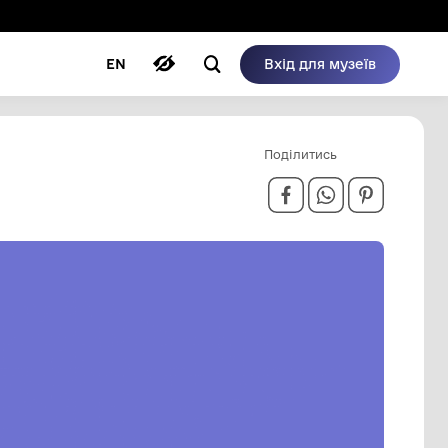
ому режимі
ри
Автори
Блог
EN